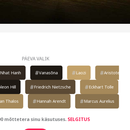
PÄEVA VALIK
#
#
#
#
Vanasõna
Laozi
Aristoteles
Budd
#
#
#
Napoleon Hill
Friedrich Nietzsche
Eckhart T
#
#
#
Hannah Arendt
Marcus Aurelius
Henri Be
00 mõttetera sinu käsutuses.
SELGITUS