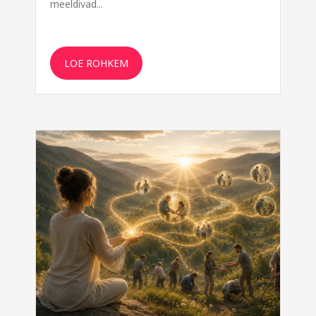
meeldivad...
LOE ROHKEM