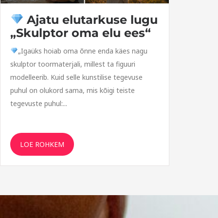
Ajatu elutarkuse lugu
„Skulptor oma elu ees“
„Igaüks hoiab oma õnne enda käes nagu
skulptor toormaterjali, millest ta figuuri
modelleerib. Kuid selle kunstilise tegevuse
puhul on olukord sama, mis kõigi teiste
tegevuste puhul:...
LOE ROHKEM