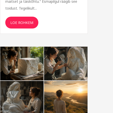
maitset ja täiskõhtu.“ Esmapilgul räägib see
toidust. Tegelikult...
LOE ROHKEM