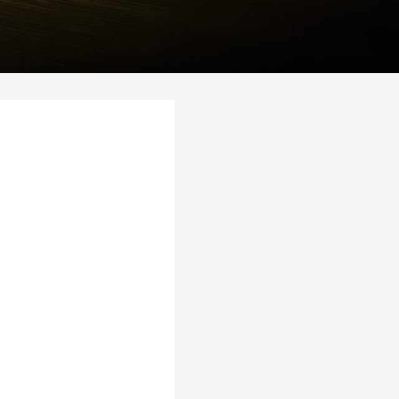
#
#
ha
Thich Nhat Hanh
Vanasõna
#
#
#
olle
Seneca
Osho
Napoleon Hill
#
#
rgson
Aurelian Thalos
Hannah Arendt