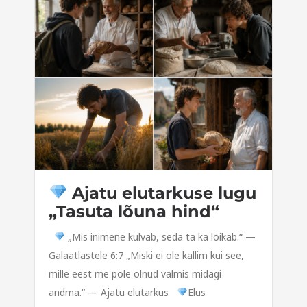
Ajatu elutarkuse lugu
„Tasuta lõuna hind“
„Mis inimene külvab, seda ta ka lõikab.“ —
Galaatlastele 6:7 „Miski ei ole kallim kui see,
mille eest me pole olnud valmis midagi
andma.“ — Ajatu elutarkus
Elus