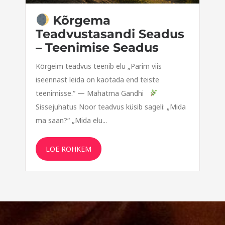
Kõrgema
Teadvustasandi Seadus
– Teenimise Seadus
Kõrgeim teadvus teenib elu „Parim viis
iseennast leida on kaotada end teiste
teenimisse.“ — Mahatma Gandhi
Sissejuhatus Noor teadvus küsib sageli: „Mida
ma saan?“ „Mida elu...
LOE ROHKEM