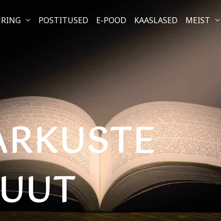
URING
POSTITUSED
E-POOD
KAASLASED
MEIST
ARKUSTE
TUUT