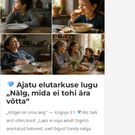
Ajatu elutarkuse lugu
„Nälg, mida ei tohi ära
võtta“
„Kõigel on oma aeg.“ — Koguja 3:1
Üks tark
arst ütles kord: „Laps ei vaja ainult õigesti
arvutatud kaloreid, vaid õigust tunda nälga,