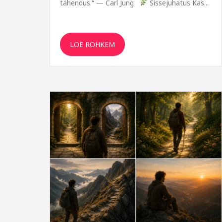
tähendus.“ — Carl Jung
Sissejuhatus Kas...
LOE ROHKEM