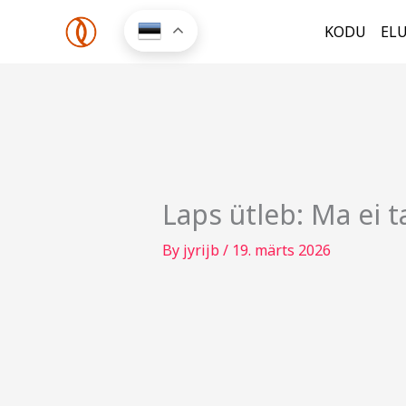
Skip
KODU
EL
to
content
Laps ütleb: Ma ei t
By
jyrijb
/
19. märts 2026