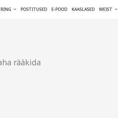
URING
POSTITUSED
E-POOD
KAASLASED
MEIST
aha rääkida