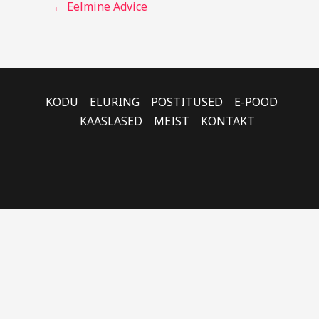
←
Eelmine Advice
KODU
ELURING
POSTITUSED
E-POOD
KAASLASED
MEIST
KONTAKT