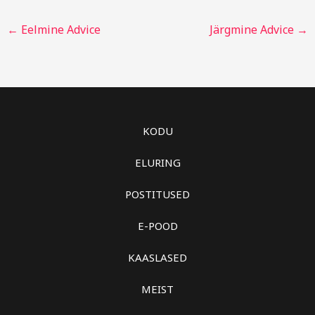
←
Eelmine Advice
Järgmine Advice
→
KODU
ELURING
POSTITUSED
E-POOD
KAASLASED
MEIST