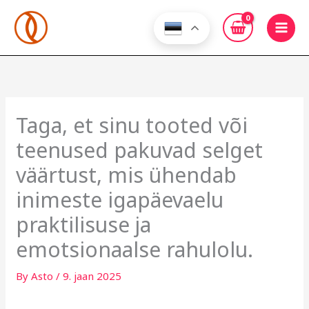
Skip
to
content
Taga, et sinu tooted või
teenused pakuvad selget
väärtust, mis ühendab
inimeste igapäevaelu
praktilisuse ja
emotsionaalse rahulolu.
By
Asto
/
9. jaan 2025