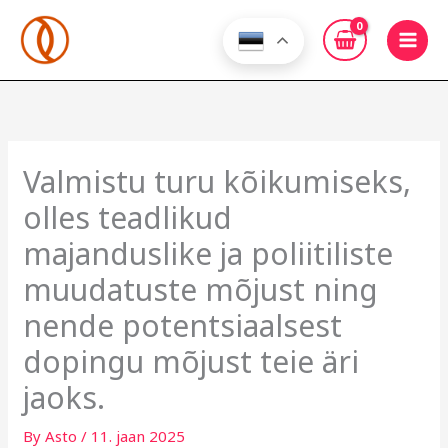
Skip
to
content
Valmistu turu kõikumiseks,
olles teadlikud
majanduslike ja poliitiliste
muudatuste mõjust ning
nende potentsiaalsest
dopingu mõjust teie äri
jaoks.
By
Asto
/
11. jaan 2025