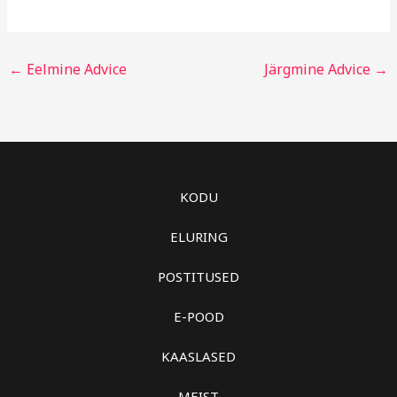
←
Eelmine Advice
Järgmine Advice
→
KODU
ELURING
POSTITUSED
E-POOD
KAASLASED
MEIST