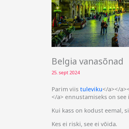
Belgia vanasõnad
25. sept 2024
Parim viis
tuleviku
</a></a>
</a> ennustamiseks on see i
Kui kass on kodust eemal, si
Kes ei riski, see ei võida.