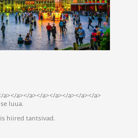
</a></a></a></a></a></a></a></a>
se luua.
is hiired tantsivad.