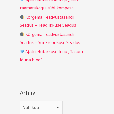
r
raamatukogu, tühi kompass“
:
Kõrgema Teadvustasandi
Seadus – Teadlikkuse Seadus
Kõrgema Teadvustasandi
Seadus – Sünkroonsuse Seadus
Ajatu elutarkuse lugu „Tasuta
lõuna hind“
Arhiiv