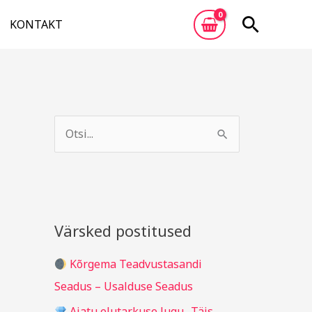
Otsi
KONTAKT
A
R
r
u
S
h
b
e
i
r
a
i
i
r
v
i
c
Värsked postitused
g
h
i
Kõrgema Teadvustasandi
f
d
Seadus – Usalduse Seadus
o
Ajatu elutarkuse lugu „Täis