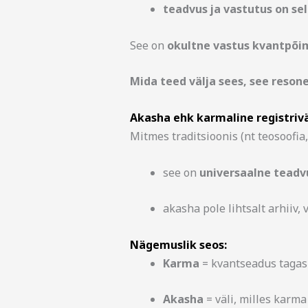
teadvus ja vastutus on sel
See on
okultne vastus kvantpõi
Mida teed välja sees, see reson
Akasha ehk karmaline registrivä
Mitmes traditsioonis (nt teosoofia
see on
universaalne teadv
akasha pole lihtsalt arhiiv, 
Nägemuslik seos:
Karma
= kvantseadus tagasi
Akasha
= väli, milles karma