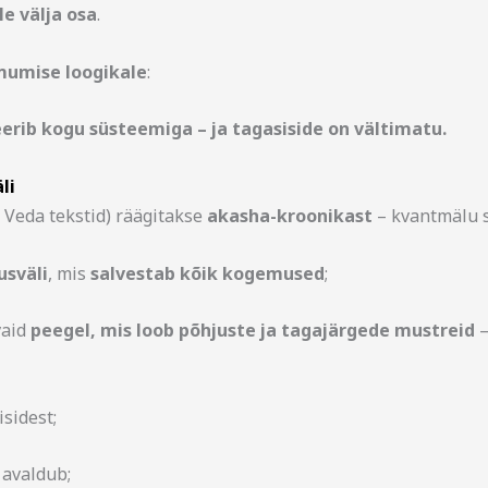
le välja osa
.
mumise loogikale
:
eerib kogu süsteemiga – ja tagasiside on vältimatu.
li
, Veda tekstid) räägitakse
akasha-kroonikast
– kvantmälu s
usväli
, mis
salvestab kõik kogemused
;
vaid
peegel, mis loob põhjuste ja tagajärgede mustreid
–
sidest;
 avaldub;