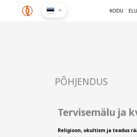
Skip
KODU
EL
to
content
PÕHJENDUS
Tervisemälu ja k
Religioon, okultism ja teadus r