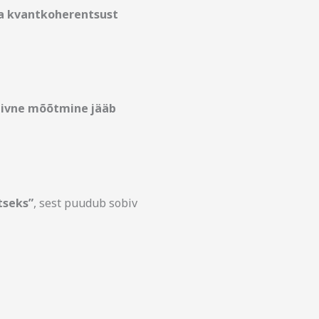
da kvantkoherentsust
tiivne mõõtmine jääb
tseks”
, sest puudub sobiv