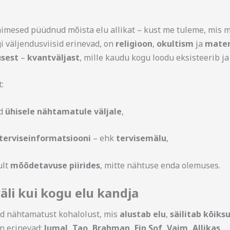
imesed püüdnud mõista elu allikat – kust me tuleme, mis me
i väljendusviisid erinevad, on
religioon
,
okultism
ja
mater
sest
–
kvantväljast
, mille kaudu kogu loodu eksisteerib ja
:
ad
ühisele nähtamatule väljale
,
 terviseinformatsiooni
– ehk
tervisemälu
,
ult
mõõdetavuse piirides
, mitte nähtuse enda olemuses.
väli kui kogu elu kandja
ad nähtamatust kohalolust, mis
alustab elu
,
säilitab kõiks
on erinevad:
Jumal, Tao, Brahman, Ein Sof, Vaim, Allikas
.