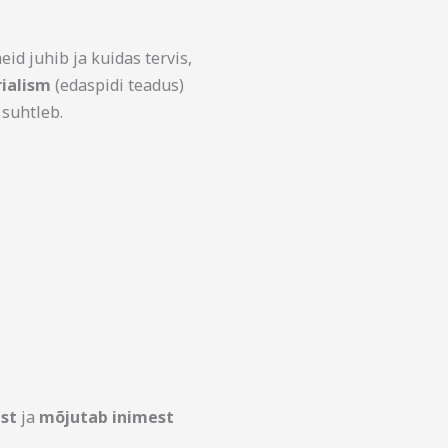
id juhib ja kuidas tervis,
ialism
(edaspidi teadus)
 suhtleb.
ust
ja
mõjutab inimest