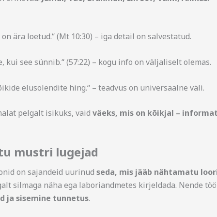
on ära loetud.“ (Mt 10:30) – iga detail on salvestatud.
e, kui see sünnib.“ (57:22) – kogu info on väljaliselt olemas.
õikide elusolendite hing.“ – teadvus on universaalne väli.
malat pelgalt isikuks, vaid
väeks, mis on kõikjal – informati
tu mustri lugejad
ioonid on sajandeid uurinud
seda, mis jääb nähtamatu loor
galt silmaga näha ega laboriandmetes kirjeldada. Nende tö
d ja sisemine tunnetus
.