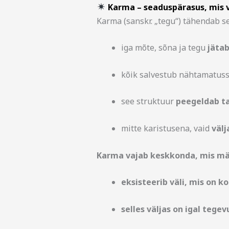
Karma – seaduspärasus, mis v
Karma (sanskr. „tegu“) tähendab se
iga mõte, sõna ja tegu
jätab
kõik salvestub nähtamatuss
see struktuur
peegeldab ta
mitte karistusena, vaid
väl
Karma vajab keskkonda, mis mä
eksisteerib väli, mis on k
selles väljas on igal tege