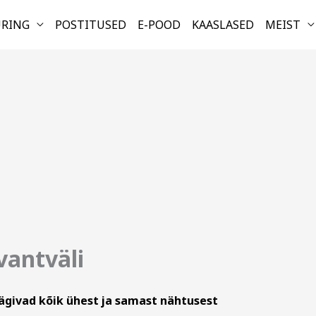
URING
POSTITUSED
E-POOD
KAASLASED
MEIST
vantväli
äägivad kõik ühest ja samast nähtusest