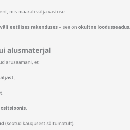
nt, mis määrab välja vastuse.
äli eetilises rakenduses
– see on
okultne loodusseadus
ui alusmaterjal
d arusaamani, et:
äljast
,
t
,
ositsioonis
,
ud
(seotud kaugusest sõltumatult).