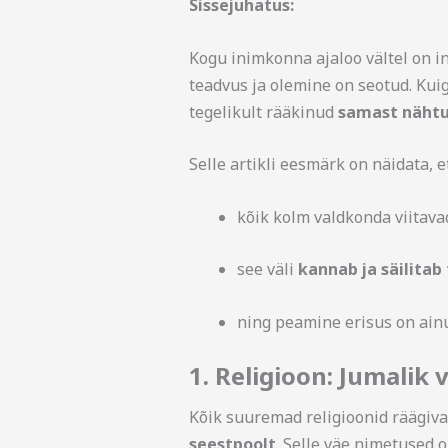
Sissejuhatus:
Kogu inimkonna ajaloo vältel on in
teadvus ja olemine on seotud. Kuig
tegelikult rääkinud
samast nähtu
Selle artikli eesmärk on näidata, et
kõik kolm valdkonda viitav
see väli
kannab ja säilitab
ning peamine erisus on ain
1. Religioon: Jumalik 
Kõik suuremad religioonid räägiv
seestpoolt
. Selle väe nimetused 