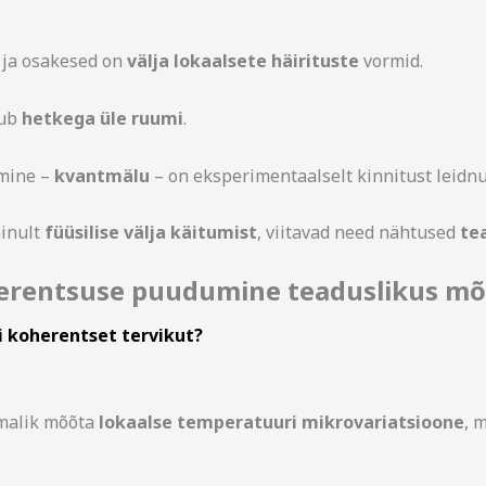
d ja osakesed on
välja lokaalsete häirituste
vormid.
dub
hetkega üle ruumi
.
amine –
kvantmälu
– on eksperimentaalselt kinnitust leidn
ainult
füüsilise välja käitumist
, viitavad need nähtused
te
herentsuse puudumine teaduslikus mõ
ui koherentset tervikut?
imalik mõõta
lokaalse temperatuuri mikrovariatsioone
, 