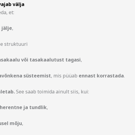
ajab välja
da, et:
 jälje
,
e struktuuri
sakaalu või tasakaalutust tagasi
,
javõnkena süsteemist
, mis püüab
ennast korrastada
.
letab.
See saab toimida ainult siis, kui:
oherentne ja tundlik
,
vusel mõju
,