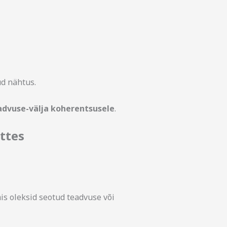
ud nähtus.
advuse-välja koherentsusele
.
ttes
mis oleksid seotud teadvuse või