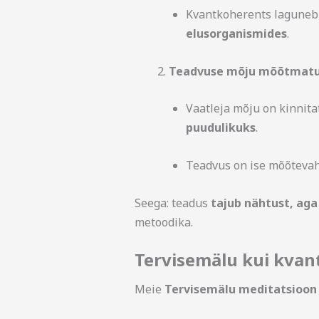
Kvantkoherents laguneb
elusorganismides
.
Teadvuse mõju mõõtmat
Vaatleja mõju on kinnita
puudulikuks
.
Teadvus on ise mõõtevah
Seega: teadus
tajub nähtust, aga
metoodika.
Tervisemälu kui kvan
Meie
Tervisemälu meditatsioon