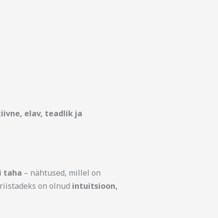
ivne, elav, teadlik ja
i taha
– nähtused, millel on
öriistadeks on olnud
intuitsioon,