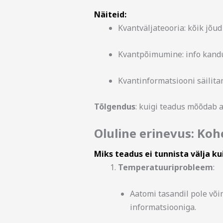
Näiteid:
Kvantväljateooria: kõik jõu
Kvantpõimumine: info kan
Kvantinformatsiooni säilit
Tõlgendus
: kuigi teadus mõõdab 
Oluline erinevus: Ko
Miks teadus ei tunnista välja k
Temperatuuriprobleem
:
Aatomi tasandil pole võ
informatsiooniga.