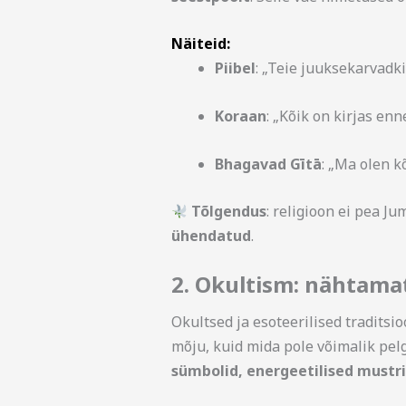
Näiteid:
Piibel
: „Teie juuksekarvadki 
Koraan
: „Kõik on kirjas enn
Bhagavad Gītā
: „Ma olen k
Tõlgendus
: religioon ei pea Ju
ühendatud
.
2. Okultism: nähtama
Okultsed ja esoteerilised tradits
mõju, kuid mida pole võimalik pel
sümbolid, energeetilised mustri