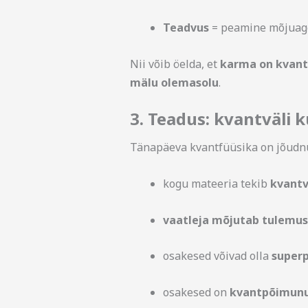
Teadvus
= peamine mõjuage
Nii võib öelda, et
karma on kvantv
mälu olemasolu
.
3. Teadus: kvantväli k
Tänapäeva kvantfüüsika on jõudnu
kogu mateeria tekib
kvantv
vaatleja mõjutab tulemus
osakesed võivad olla
superp
osakesed on
kvantpõimun