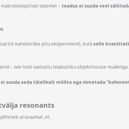
 makroskoopilisel tasemel –
teadus ei suuda veel säilita
us
:
tud (nt kahekordse pilu eksperiment), kuid
selle kvantita
end – see loob vastuolu teadusliku objektiivsuse mudeliga.
 ei suuda seda täielikult mõõta ega nimetada “koheren
tvälja resonants
põhineb arusaamal, et: