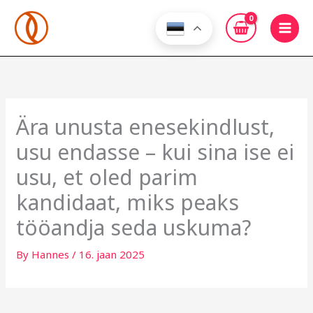
Skip
to
content
Ära unusta enesekindlust,
usu endasse – kui sina ise ei
usu, et oled parim
kandidaat, miks peaks
tööandja seda uskuma?
By
Hannes
/
16. jaan 2025