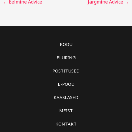
←
Eelmine Advice
Järgmine Advice
→
KODU
ELURING
POSTITUSED
E-POOD
KAASLASED
MEIST
KONTAKT