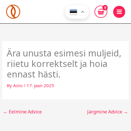
Skip
to
content
Ära unusta esimesi muljeid,
riietu korrektselt ja hoia
ennast hästi.
By
Asto
/
17. jaan 2025
←
Eelmine Advice
Järgmine Advice
→