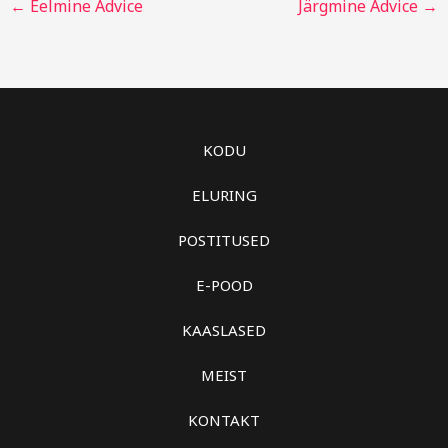
←
Eelmine Advice
Järgmine Advice
→
KODU
ELURING
POSTITUSED
E-POOD
KAASLASED
MEIST
KONTAKT