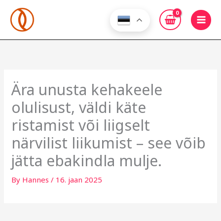
Skip
to
content
Ära unusta kehakeele
olulisust, väldi käte
ristamist või liigselt
närvilist liikumist – see võib
jätta ebakindla mulje.
By
Hannes
/
16. jaan 2025