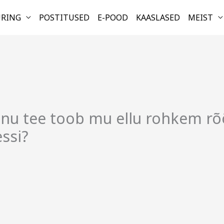
URING
POSTITUSED
E-POOD
KAASLASED
MEIST
inu tee toob mu ellu rohkem rõ
essi?