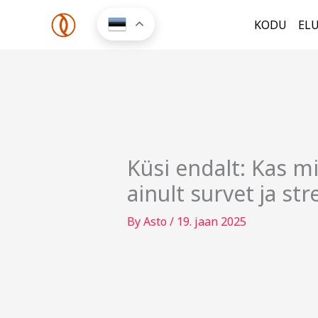
Skip
KODU
EL
to
content
Küsi endalt: Kas m
ainult survet ja str
By
Asto
/
19. jaan 2025