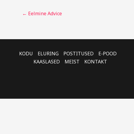
←
Eelmine Advice
KODU
ELURING
POSTITUSED
E-POOD
KAASLASED
MEIST
KONTAKT