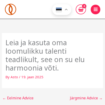
Skip
to
content
Leia ja kasuta oma
loomulikku talenti
teadlikult, see on su elu
harmoonia võti.
By
Asto
/
19. jaan 2025
←
Eelmine Advice
Järgmine Advice
→