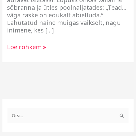
sõbranna ja ütles poolnaljatades: „Tead…
väga raske on edukalt abielluda.“
Lahutatud naine muigas vaikselt, nagu
inimene, kes […]
Loe rohkem »
A
R
r
u
S
h
b
e
i
r
a