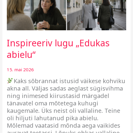
Inspireeriv lugu „Edukas
abielu“
15. mai 2026
Kaks sõbrannat istusid väikese kohviku
akna all. Väljas sadas aeglast sügisvihma
ning inimesed kiirustasid märgadel
tänavatel oma mõtetega kuhugi
kaugemale. Üks neist oli vallaline. Teine
oli hiljuti lahutanud pika abielu.
Mõlemad vaatasid mõnda aega vaikides
auravat teetassi. Lõpuks ohkas vallaline