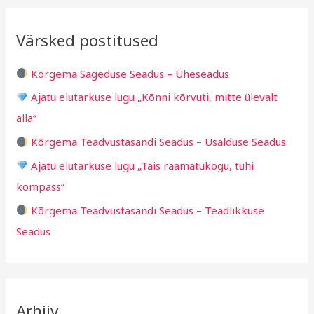
i
i
r
v
i
Värsked postitused
c
g
h
i
Kõrgema Sageduse Seadus – Üheseadus
f
d
Ajatu elutarkuse lugu „Kõnni kõrvuti, mitte ülevalt
o
alla“
r
Kõrgema Teadvustasandi Seadus – Usalduse Seadus
:
Ajatu elutarkuse lugu „Täis raamatukogu, tühi
kompass“
Kõrgema Teadvustasandi Seadus – Teadlikkuse
Seadus
Arhiiv