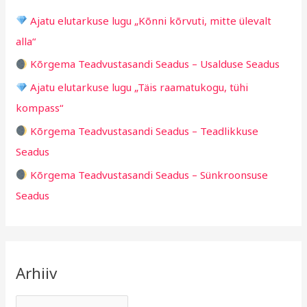
h
i
Ajatu elutarkuse lugu „Kõnni kõrvuti, mitte ülevalt
f
d
alla“
o
Kõrgema Teadvustasandi Seadus – Usalduse Seadus
r
Ajatu elutarkuse lugu „Täis raamatukogu, tühi
:
kompass“
Kõrgema Teadvustasandi Seadus – Teadlikkuse
Seadus
Kõrgema Teadvustasandi Seadus – Sünkroonsuse
Seadus
Arhiiv