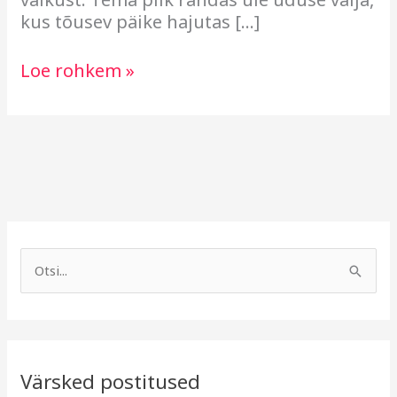
kus tõusev päike hajutas […]
Loe rohkem »
A
R
r
u
S
h
b
e
i
r
a
i
i
r
v
i
Värsked postitused
c
g