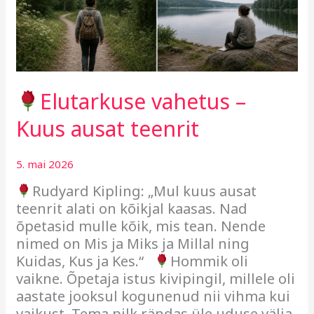
Elutarkuse vahetus –
Kuus ausat teenrit
5. mai 2026
Rudyard Kipling: „Mul kuus ausat
teenrit alati on kõikjal kaasas. Nad
õpetasid mulle kõik, mis tean. Nende
nimed on Mis ja Miks ja Millal ning
Kuidas, Kus ja Kes.“
Hommik oli
vaikne. Õpetaja istus kivipingil, millele oli
aastate jooksul kogunenud nii vihma kui
vaikust. Tema pilk rändas üle uduse välja,