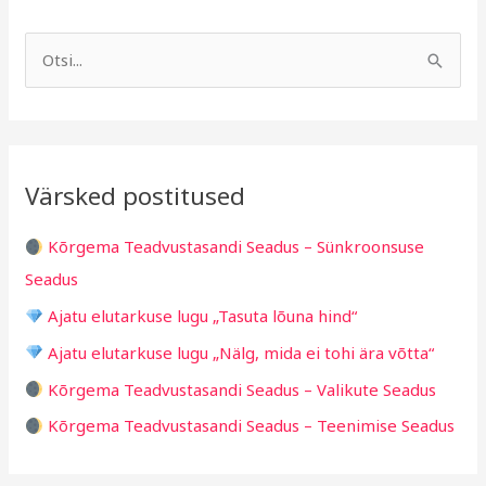
A
R
r
u
S
h
b
e
i
r
a
i
i
r
v
i
Värsked postitused
c
g
h
i
Kõrgema Teadvustasandi Seadus – Sünkroonsuse
f
d
Seadus
o
Ajatu elutarkuse lugu „Tasuta lõuna hind“
r
Ajatu elutarkuse lugu „Nälg, mida ei tohi ära võtta“
:
Kõrgema Teadvustasandi Seadus – Valikute Seadus
Kõrgema Teadvustasandi Seadus – Teenimise Seadus