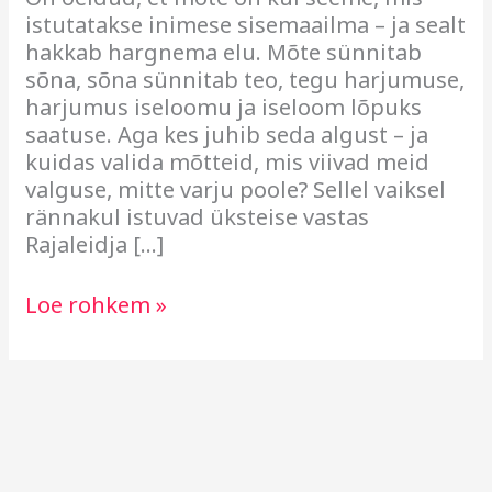
istutatakse inimese sisemaailma – ja sealt
hakkab hargnema elu. Mõte sünnitab
sõna, sõna sünnitab teo, tegu harjumuse,
harjumus iseloomu ja iseloom lõpuks
saatuse. Aga kes juhib seda algust – ja
kuidas valida mõtteid, mis viivad meid
valguse, mitte varju poole? Sellel vaiksel
rännakul istuvad üksteise vastas
Rajaleidja […]
Loe rohkem »