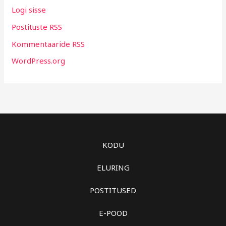
Logi sisse
Postituste RSS
Kommentaaride RSS
WordPress.org
KODU
ELURING
POSTITUSED
E-POOD