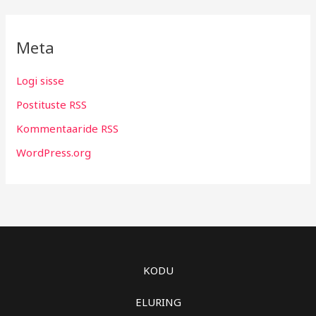
Meta
Logi sisse
Postituste RSS
Kommentaaride RSS
WordPress.org
KODU
ELURING