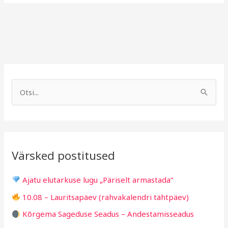
A
R
r
u
S
h
b
e
i
r
a
i
i
r
v
i
Värsked postitused
c
g
h
i
Ajatu elutarkuse lugu „Päriselt armastada“
f
d
10.08 – Lauritsapäev (rahvakalendri tähtpäev)
o
Kõrgema Sageduse Seadus – Andestamisseadus
r