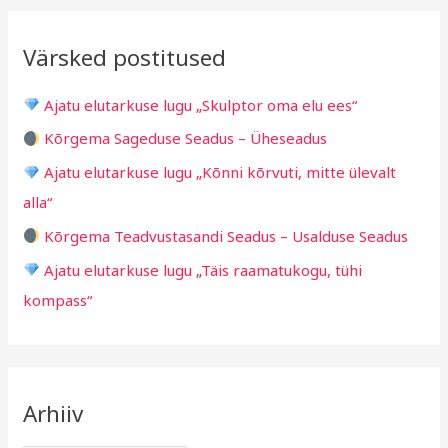
i
i
r
v
i
Värsked postitused
c
g
h
i
Ajatu elutarkuse lugu „Skulptor oma elu ees“
f
d
Kõrgema Sageduse Seadus – Üheseadus
o
Ajatu elutarkuse lugu „Kõnni kõrvuti, mitte ülevalt
r
alla“
:
Kõrgema Teadvustasandi Seadus – Usalduse Seadus
Ajatu elutarkuse lugu „Täis raamatukogu, tühi
kompass“
Arhiiv