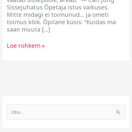
Sissejuhatus Õpetaja istus vaikuses.
Mitte midagi ei toimunud… ja ometi
toimus kõik. Õpilane küsis: “Kuidas ma
saan muuta […]
Loe rohkem »
A
R
r
u
S
h
b
e
i
r
a