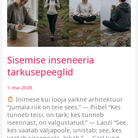
Sisemise inseneeria
tarkusepeeglid
1. mai 2026
Inimese kui looja vaikne arhitektuur
“Jumala riik on teie sees.” — Piibel “Kes
tunneb teisi, on tark; kes tunneb
iseennast, on valgustatud.” — Laozi “See,
kes vaatab väljapoole, unistab; see, kes
vaatab sissepoole, ärkab.” — Carl Jung