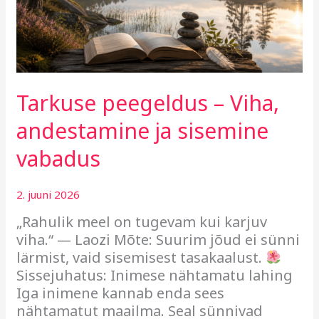
vabadus
Tarkuse peegeldus – Viha,
andestamine ja sisemine
vabadus
2. juuni 2026
„Rahulik meel on tugevam kui karjuv
viha.“ — Laozi Mõte: Suurim jõud ei sünni
lärmist, vaid sisemisest tasakaalust.
Sissejuhatus: Inimese nähtamatu lahing
Iga inimene kannab enda sees
nähtamatut maailma. Seal sünnivad