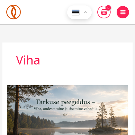
Skip
to
content
Viha
Tarkuse
peegeldus
–
Viha,
andestamine
ja
sisemine