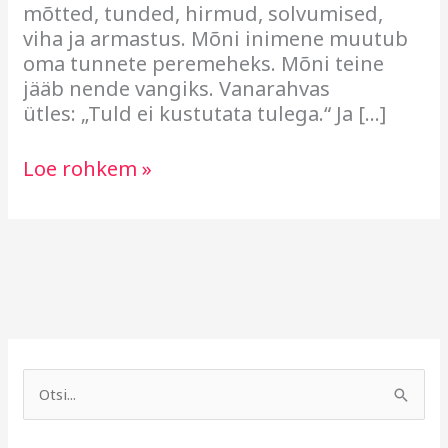
mõtted, tunded, hirmud, solvumised,
viha ja armastus. Mõni inimene muutub
oma tunnete peremeheks. Mõni teine
jääb nende vangiks. Vanarahvas
ütles: „Tuld ei kustutata tulega.“ Ja […]
Loe rohkem »
A
R
r
u
S
h
b
e
i
r