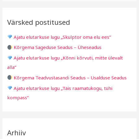
a
i
i
r
v
i
Värsked postitused
c
g
h
i
Ajatu elutarkuse lugu „Skulptor oma elu ees“
f
d
Kõrgema Sageduse Seadus – Üheseadus
o
Ajatu elutarkuse lugu „Kõnni kõrvuti, mitte ülevalt
r
alla“
:
Kõrgema Teadvustasandi Seadus – Usalduse Seadus
Ajatu elutarkuse lugu „Täis raamatukogu, tühi
kompass“
Arhiiv