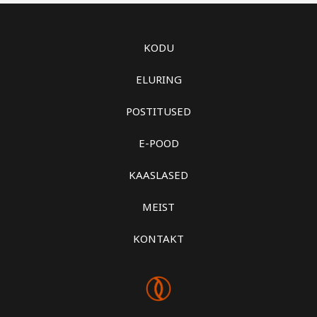
KODU
ELURING
POSTITUSED
E-POOD
KAASLASED
MEIST
KONTAKT