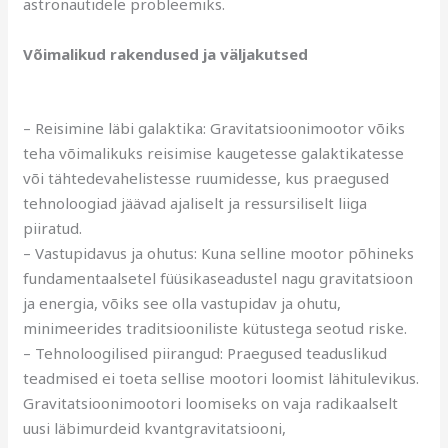
astronautidele probleemiks.
Võimalikud rakendused ja väljakutsed
– Reisimine läbi galaktika: Gravitatsioonimootor võiks
teha võimalikuks reisimise kaugetesse galaktikatesse
või tähtedevahelistesse ruumidesse, kus praegused
tehnoloogiad jäävad ajaliselt ja ressursiliselt liiga
piiratud.
– Vastupidavus ja ohutus: Kuna selline mootor põhineks
fundamentaalsetel füüsikaseadustel nagu gravitatsioon
ja energia, võiks see olla vastupidav ja ohutu,
minimeerides traditsiooniliste kütustega seotud riske.
– Tehnoloogilised piirangud: Praegused teaduslikud
teadmised ei toeta sellise mootori loomist lähitulevikus.
Gravitatsioonimootori loomiseks on vaja radikaalselt
uusi läbimurdeid kvantgravitatsiooni,