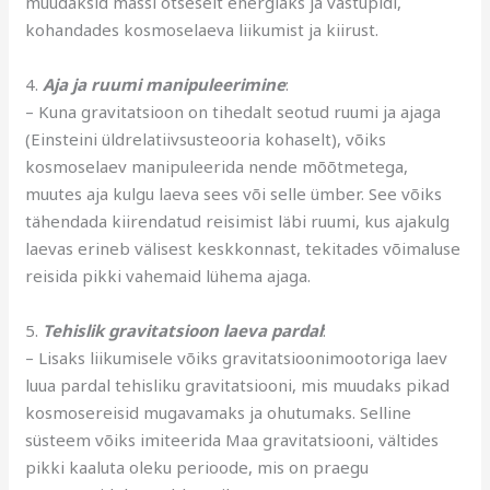
muudaksid massi otseselt energiaks ja vastupidi,
kohandades kosmoselaeva liikumist ja kiirust.
4.
Aja ja ruumi manipuleerimine
:
– Kuna gravitatsioon on tihedalt seotud ruumi ja ajaga
(Einsteini üldrelatiivsusteooria kohaselt), võiks
kosmoselaev manipuleerida nende mõõtmetega,
muutes aja kulgu laeva sees või selle ümber. See võiks
tähendada kiirendatud reisimist läbi ruumi, kus ajakulg
laevas erineb välisest keskkonnast, tekitades võimaluse
reisida pikki vahemaid lühema ajaga.
5.
Tehislik gravitatsioon laeva pardal
:
– Lisaks liikumisele võiks gravitatsioonimootoriga laev
luua pardal tehisliku gravitatsiooni, mis muudaks pikad
kosmosereisid mugavamaks ja ohutumaks. Selline
süsteem võiks imiteerida Maa gravitatsiooni, vältides
pikki kaaluta oleku perioode, mis on praegu