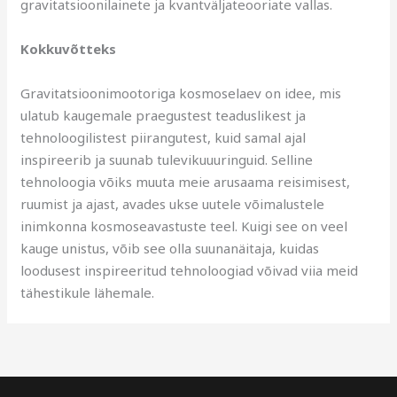
gravitatsioonilainete ja kvantväljateooriate vallas.
Kokkuvõtteks
Gravitatsioonimootoriga kosmoselaev on idee, mis
ulatub kaugemale praegustest teaduslikest ja
tehnoloogilistest piirangutest, kuid samal ajal
inspireerib ja suunab tulevikuuuringuid. Selline
tehnoloogia võiks muuta meie arusaama reisimisest,
ruumist ja ajast, avades ukse uutele võimalustele
inimkonna kosmoseavastuste teel. Kuigi see on veel
kauge unistus, võib see olla suunanäitaja, kuidas
loodusest inspireeritud tehnoloogiad võivad viia meid
tähestikule lähemale.