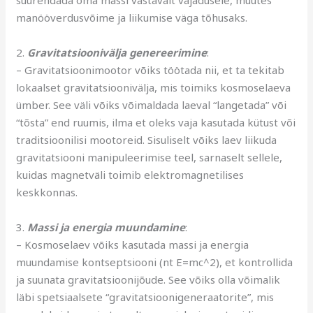
manööverdusvõime ja liikumise väga tõhusaks.
2.
Gravitatsioonivälja genereerimine
:
– Gravitatsioonimootor võiks töötada nii, et ta tekitab
lokaalset gravitatsioonivälja, mis toimiks kosmoselaeva
ümber. See väli võiks võimaldada laeval “langetada” või
“tõsta” end ruumis, ilma et oleks vaja kasutada kütust või
traditsioonilisi mootoreid. Sisuliselt võiks laev liikuda
gravitatsiooni manipuleerimise teel, sarnaselt sellele,
kuidas magnetväli toimib elektromagnetilises
keskkonnas.
3.
Massi ja energia muundamine
:
– Kosmoselaev võiks kasutada massi ja energia
muundamise kontseptsiooni (nt E=mc^2), et kontrollida
ja suunata gravitatsioonijõude. See võiks olla võimalik
läbi spetsiaalsete “gravitatsioonigeneraatorite”, mis