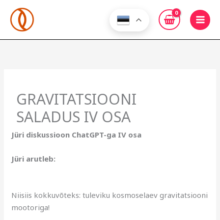
Skip
to
content
GRAVITATSIOONI
SALADUS IV OSA
Jüri diskussioon ChatGPT-ga IV osa
Jüri arutleb:
Niisiis kokkuvõteks: tuleviku kosmoselaev gravitatsiooni
mootoriga!