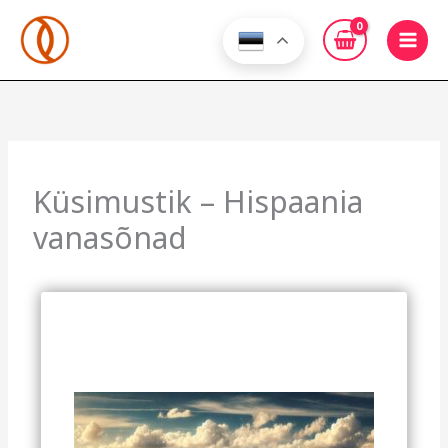
Skip
to
content
Küsimustik – Hispaania
vanasõnad