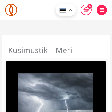
Skip
to
content
Küsimustik – Meri