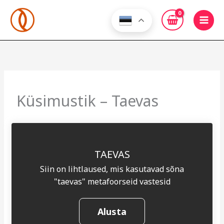
Skip
to
content
Küsimustik – Taevas
TAEVAS
Siin on lihtlaused, mis kasutavad sõna
"taevas" metafoorseid vastesid