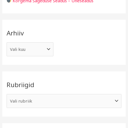
Kõrgema Sageduse Seadus – Üheseadus
Arhiiv
Rubriigid