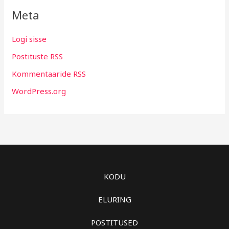
Meta
Logi sisse
Postituste RSS
Kommentaaride RSS
WordPress.org
KODU
ELURING
POSTITUSED