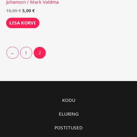
Johanson / Mark Valdma
10,00
€
5,00
€
LISA KORVI
←
1
2
KODU
ELURING
POSTITUSED