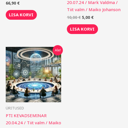
20.07.24 / Mark Valdma /
66,90
€
Tiit valm / Maiko Johanson
LISA KORVI
10,00
€
5,00
€
LISA KORVI
Algne
Praegune
Ale!
hind
hind
oli:
on:
10,00 €.
5,00 €.
ÜRITUSED
PTI KEVADSEMINAR
20.04.24 / Tiit valm / Maiko