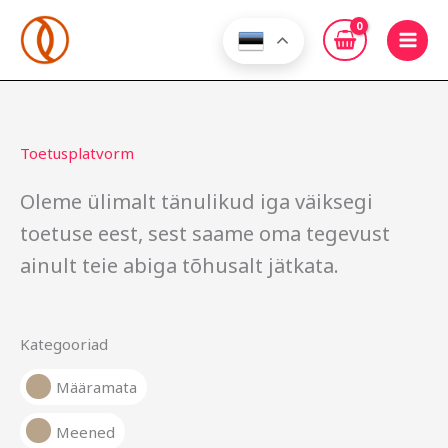
Skip
to
content
Toetusplatvorm
Oleme ülimalt tänulikud iga väiksegi
toetuse eest, sest saame oma tegevust
ainult teie abiga tõhusalt jätkata.
Kategooriad
Määramata
Meened