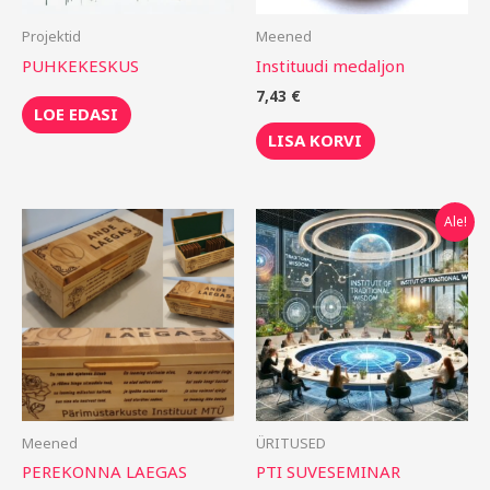
Projektid
Meened
PUHKEKESKUS
Instituudi medaljon
7,43
€
LOE EDASI
LISA KORVI
Algne
Praegune
Ale!
hind
hind
oli:
on:
10,00 €.
5,00 €.
Meened
ÜRITUSED
PEREKONNA LAEGAS
PTI SUVESEMINAR