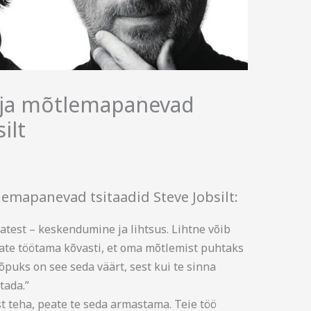
d ja mõtlemapanevad
ilt
lemapanevad tsitaadid Steve Jobsilt:
test – keskendumine ja lihtsus. Lihtne võib
eate töötama kõvasti, et oma mõtlemist puhtaks
lõpuks on see seda väärt, sest kui te sinna
tada.”
t teha, peate te seda armastama. Teie töö