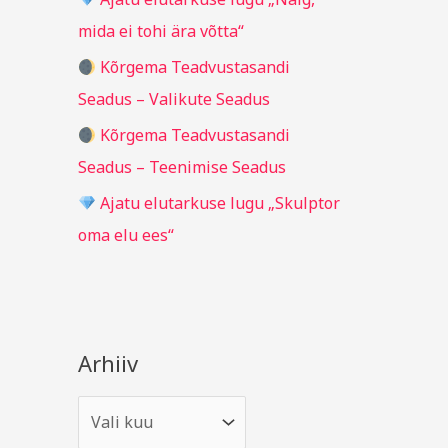
r
mida ei tohi ära võtta“
:
Kõrgema Teadvustasandi
Seadus – Valikute Seadus
Kõrgema Teadvustasandi
Seadus – Teenimise Seadus
Ajatu elutarkuse lugu „Skulptor
oma elu ees“
Arhiiv