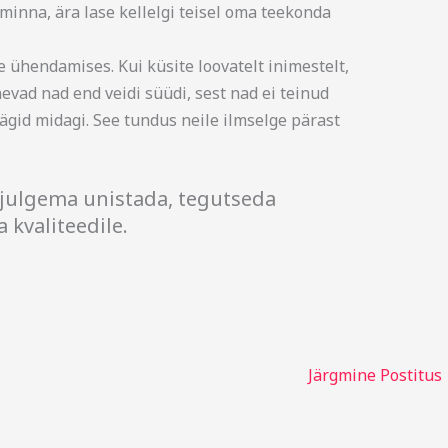
minna, ära lase kellelgi teisel oma teekonda
e ühendamises. Kui küsite loovatelt inimestelt,
evad nad end veidi süüdi, sest nad ei teinud
 nägid midagi. See tundus neile ilmselge pärast
 julgema unistada, tegutseda
 kvaliteedile.
Järgmine Postitus