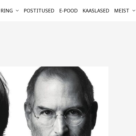
URING
POSTITUSED
E-POOD
KAASLASED
MEIST