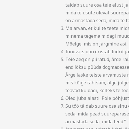
täidab suure osa teie elust ja 
mida te usute olevat suurepär
on armastada seda, mida te t
Ma arvan, et kui te teete mid
minema tegema midagi muud s
Mõelge, mis on järgmine asi.
Innovatsioon eristab liidrit jä
Teie aeg on piiratud, ärge ra
end lõksu püüda dogmadesse –
Ärge laske teiste arvamuste 
mis kõige tähtsam, olge julge
teavad kuidagi, kelleks te tõe
Oled juba alasti. Pole põhjus
Su töö täidab suure osa sinu el
seda, mida pead suurepärasek
armastada seda, mida teed.”