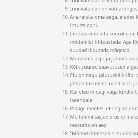
Innovatsioon eristab juhti jär
Innovatsioon on võti arengusse
Ära raiska oma aega, elades k
intuitsiooni.
Lihtsus võib olla keerulisem
mõtlemist lihtsustada. Aga lõ
suudad liigutada mägesid.
Muudame asju ja jätame maai
Kõik suured saavutused algav
Elu on nagu jalutuskäik läbi 
jätkad liikumist, näed alati 
Kui oled midagi väga kindlalt
iseendale.
Pidage meeles, et aeg on piira
Mu lemmikasjad elus ei maksa
ressurss on aeg.
“Mõned inimesed ei suuda sull