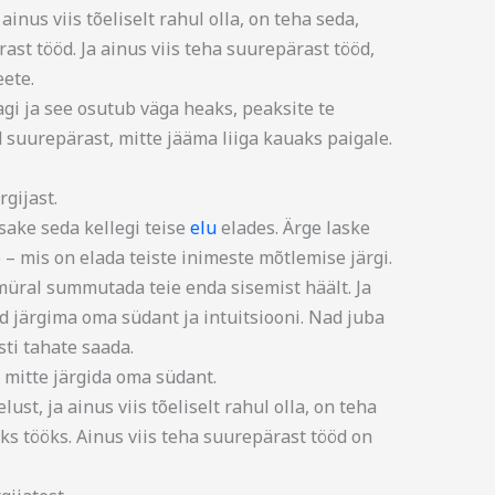
ainus viis tõeliselt rahul olla, on teha seda,
ast tööd. Ja ainus viis teha suurepärast tööd,
eete.
agi ja see osutub väga heaks, peaksite te
uurepärast, mitte jääma liiga kauaks paigale.
rgijast.
isake seda kellegi teise
elu
elades. Ärge laske
 mis on elada teiste inimeste mõtlemise järgi.
müral summutada teie enda sisemist häält. Ja
d järgima oma südant ja intuitsiooni. Nad juba
sti tahate saada.
t mitte järgida oma südant.
ust, ja ainus viis tõeliselt rahul olla, on teha
s tööks. Ainus viis teha suurepärast tööd on