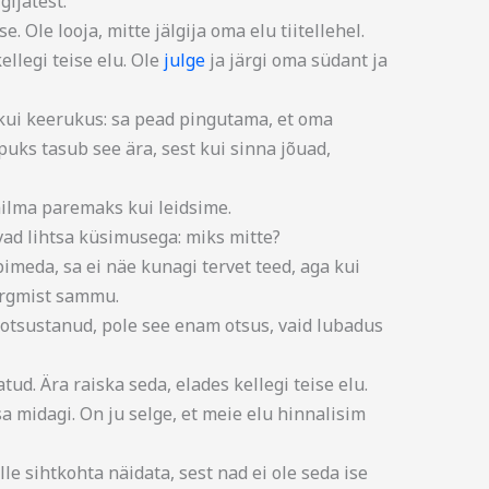
gijatest.
. Ole looja, mitte jälgija oma elu tiitellehel.
ellegi teise elu. Ole
julge
ja järgi oma südant ja
 kui keerukus: sa pead pingutama, et oma
puks tasub see ära, sest kui sinna jõuad,
lma paremaks kui leidsime.
ad lihtsa küsimusega: miks mitte?
pimeda, sa ei näe kunagi tervet teed, aga kui
järgmist sammu.
 otsustanud, pole see enam otsus, vaid lubadus
tud. Ära raiska seda, elades kellegi teise elu.
 midagi. On ju selge, et meie elu hinnalisim
e sihtkohta näidata, sest nad ei ole seda ise