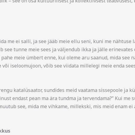
ndlik – see on osa kultuurilisest ja kollektiivsest teadvusest
a me ei salli, ja see jääb meie ellu seni, kuni me nähtuse 
sib see tunne meie sees ja väljendub ikka ja jälle erinevates
 pahe meie ümbert enne, kui oleme aru saanud, mida see n
 või iseloomujoon, võib see viidata millelegi meie enda see
engu katalüsaator, sundides meid vaatama sissepoole ja k
minust endast pean ma ära tundma ja tervendama?” Kui me
s muutub see, mida me vihkame, millekski, mis meid enam ei ä
kkus