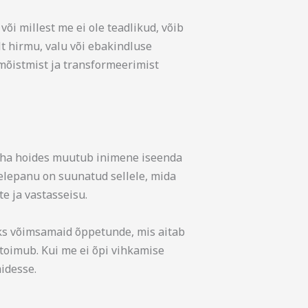
i millest me ei ole teadlikud, võib
t hirmu, valu või ebakindluse
õistmist ja transformeerimist
. Viha hoides muutub inimene iseenda
helepanu on suunatud sellele, mida
te ja vastasseisu.
 üks võimsamaid õppetunde, mis aitab
 toimub. Kui me ei õpi vihkamise
idesse.