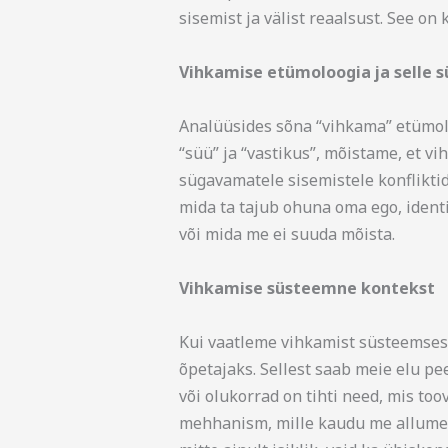
sisemist ja välist reaalsust. See o
Vihkamise etümoloogia ja selle
Analüüsides sõna “vihkama” etümolo
“süü” ja “vastikus”, mõistame, et v
sügavamatele sisemistele konfliktid
mida ta tajub ohuna oma ego, identi
või mida me ei suuda mõista.
Vihkamise süsteemne kontekst
Kui vaatleme vihkamist süsteemses 
õpetajaks. Sellest saab meie elu p
või olukorrad on tihti need, mis to
mehhanism, mille kaudu me allume min