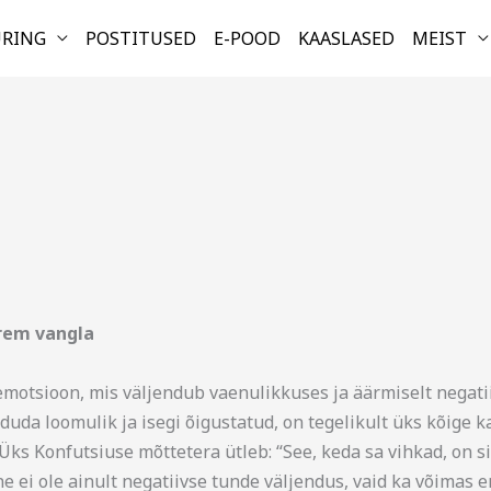
URING
POSTITUSED
E-POOD
KAASLASED
MEIST
rem vangla
motsioon, mis väljendub vaenulikkuses ja äärmiselt negatiiv
duda loomulik ja isegi õigustatud, on tegelikult üks kõige 
Üks Konfutsiuse mõttetera ütleb: “See, keda sa vihkad, on si
e ei ole ainult negatiivse tunde väljendus, vaid ka võimas