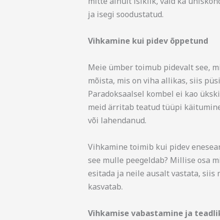
mitte ainult isiklik, vaid ka ühisko
ja isegi soodustatud.
Vihkamine kui pidev õppetund
Meie ümber toimub pidevalt see, mid
mõista, mis on viha allikas, siis pü
Paradoksaalsel kombel ei kao ükski
meid ärritab teatud tüüpi käitumine
või lahendanud.
Vihkamine toimib kui pidev enesear
see mulle peegeldab? Millise osa 
esitada ja neile ausalt vastata, sii
kasvatab.
Vihkamise vabastamine ja teadli