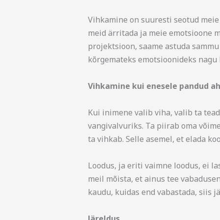
Vihkamine on suuresti seotud meie m
meid ärritada ja meie emotsioone m
projektsioon, saame astuda sammu 
kõrgemateks emotsioonideks nagu k
Vihkamine kui enesele pandud ah
Kui inimene valib viha, valib ta tea
vangivalvuriks. Ta piirab oma võim
ta vihkab. Selle asemel, et elada ko
Loodus, ja eriti vaimne loodus, ei 
meil mõista, et ainus tee vabadusen
kaudu, kuidas end vabastada, siis 
Järeldus