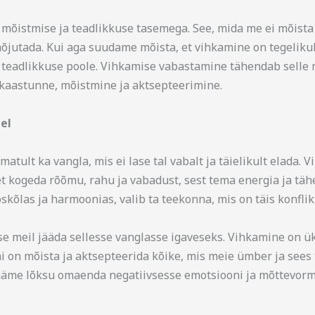
õistmise ja teadlikkuse tasemega. See, mida me ei mõista võ
õjutada. Kui aga suudame mõista, et vihkamine on tegelikul
teadlikkuse poole. Vihkamise vabastamine tähendab selle m
aastunne, mõistmine ja aktsepteerimine.
el
dmatult ka vangla, mis ei lase tal vabalt ja täielikult elada
et kogeda rõõmu, rahu ja vabadust, sest tema energia ja tä
oskõlas ja harmoonias, valib ta teekonna, mis on täis konflik
lase meil jääda sellesse vanglasse igaveseks. Vihkamine on
i on mõista ja aktsepteerida kõike, mis meie ümber ja sees
jääme lõksu omaenda negatiivsesse emotsiooni ja mõttevorm