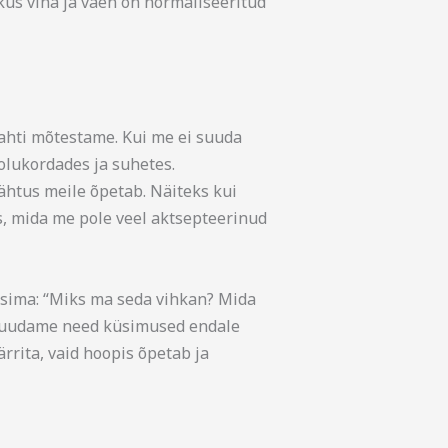
, kus viha ja vaen on normaliseeritud
lahti mõtestame. Kui me ei suuda
 olukordades ja suhetes.
ähtus meile õpetab. Näiteks kui
s, mida me pole veel aktsepteerinud
üsima: “Miks ma seda vihkan? Mida
 suudame need küsimused endale
rrita, vaid hoopis õpetab ja