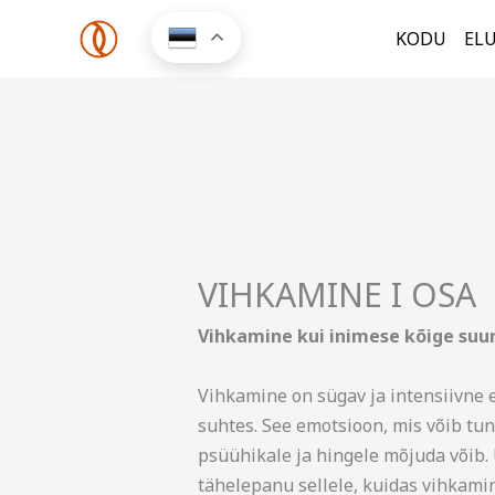
Skip
KODU
EL
to
content
VIHKAMINE I OSA
Vihkamine kui inimese kõige suu
Vihkamine on sügav ja intensiivne e
suhtes. See emotsioon, mis võib tun
psüühikale ja hingele mõjuda võib. 
tähelepanu sellele, kuidas vihkamin