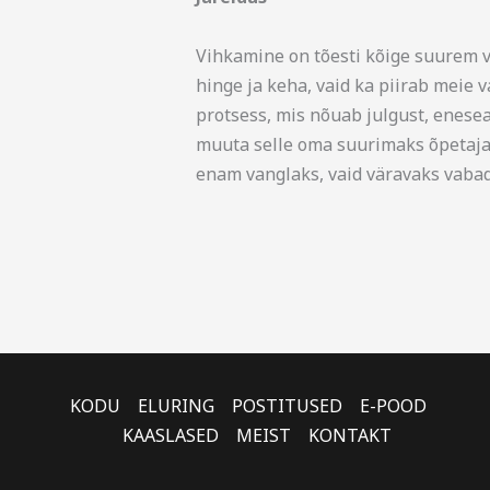
Vihkamine on tõesti kõige suurem v
hinge ja keha, vaid ka piirab meie 
protsess, mis nõuab julgust, enese
muuta selle oma suurimaks õpetaja
enam vanglaks, vaid väravaks vabadu
KODU
ELURING
POSTITUSED
E-POOD
KAASLASED
MEIST
KONTAKT