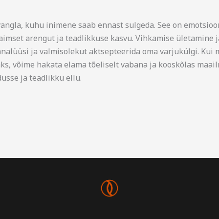
angla, kuhu inimene saab ennast sulgeda. See on emotsioon
vaimset arengut ja teadlikkuse kasvu. Vihkamise ületamine 
analüüsi ja valmisolekut aktsepteerida oma varjukülgi. Ku
ks, võime hakata elama tõeliselt vabana ja kooskõlas maai
sse ja teadlikku ellu.