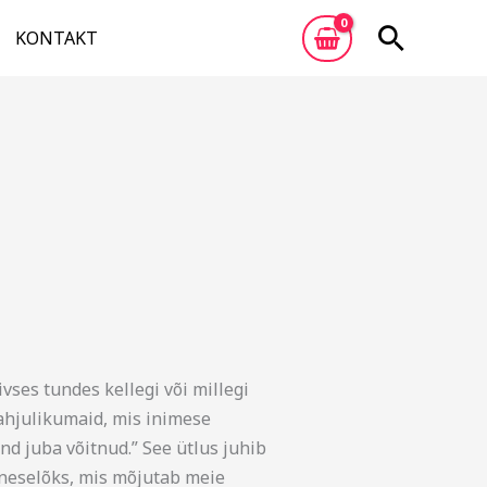
Otsi
KONTAKT
ses tundes kellegi või millegi
kahjulikumaid, mis inimese
nd juba võitnud.” See ütlus juhib
 eneselõks, mis mõjutab meie