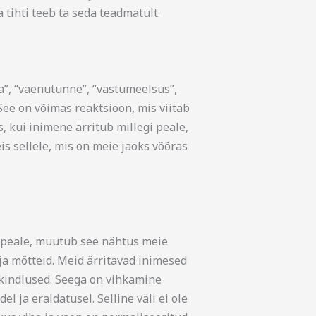
 tihti teeb ta seda teadmatult.
a”, “vaenutunne”, “vastumeelsus”,
See on võimas reaktsioon, mis viitab
, kui inimene ärritub millegi peale,
s sellele, mis on meie jaoks võõras
i peale, muutub see nähtus meie
ja mõtteid. Meid ärritavad inimesed
akindlused. Seega on vihkamine
 ja eraldatusel. Selline väli ei ole