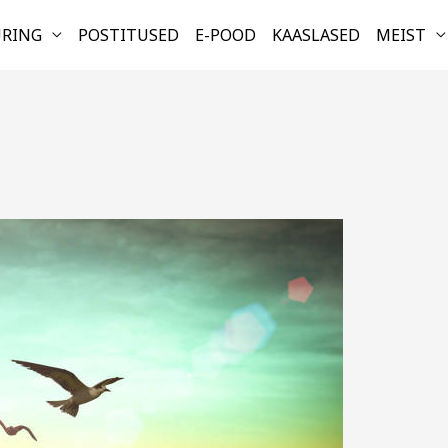
URING
POSTITUSED
E-POOD
KAASLASED
MEIST