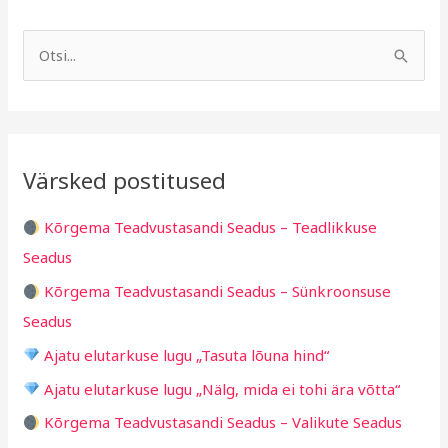
A
R
r
u
S
h
b
e
i
r
a
i
i
r
v
i
Värsked postitused
c
g
h
i
Kõrgema Teadvustasandi Seadus – Teadlikkuse
f
d
Seadus
o
Kõrgema Teadvustasandi Seadus – Sünkroonsuse
r
Seadus
:
Ajatu elutarkuse lugu „Tasuta lõuna hind“
Ajatu elutarkuse lugu „Nälg, mida ei tohi ära võtta“
Kõrgema Teadvustasandi Seadus – Valikute Seadus