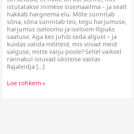
istutatakse inimese sisemaailma – ja sealt
hakkab hargnema elu. Mõte sünnitab
sõna, sõna sünnitab teo, tegu harjumuse,
harjumus iseloomu ja iseloom lõpuks
saatuse. Aga kes juhib seda algust – ja
kuidas valida mõtteid, mis viivad meid
valguse, mitte varju poole? Sellel vaiksel
rännakul istuvad üksteise vastas
Rajaleidja […]
Loe rohkem »