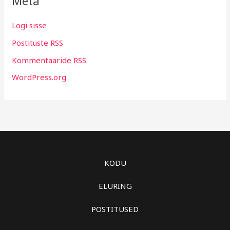
Meta
Logi sisse
Postituste RSS
Kommentaaride RSS
WordPress.org
KODU
ELURING
POSTITUSED