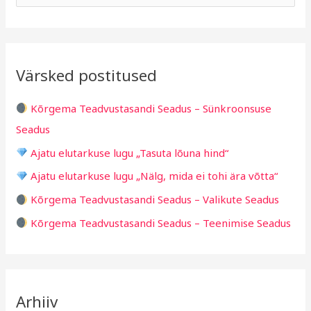
h
b
e
i
r
a
i
i
r
v
i
Värsked postitused
c
g
h
i
Kõrgema Teadvustasandi Seadus – Sünkroonsuse
f
d
Seadus
o
Ajatu elutarkuse lugu „Tasuta lõuna hind“
r
Ajatu elutarkuse lugu „Nälg, mida ei tohi ära võtta“
:
Kõrgema Teadvustasandi Seadus – Valikute Seadus
Kõrgema Teadvustasandi Seadus – Teenimise Seadus
Arhiiv