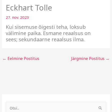
Eckhart Tolle
27. nov. 2023
Kui sisemuse õigesti teha, loksub
välimine paika. Esmane reaalsus on
sees; sekundaarne reaalsus ilma.
←
Eelmine Postitus
Järgmine Postitus
→
A
R
r
u
S