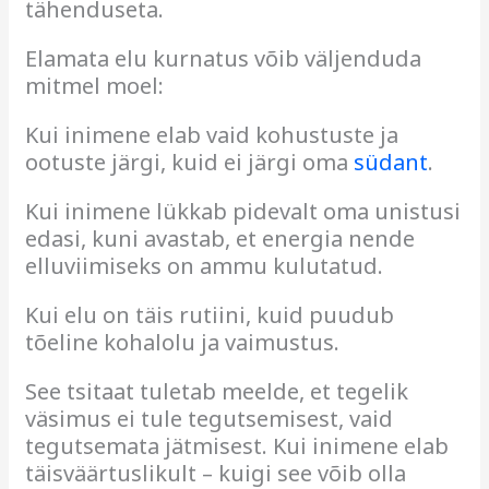
tähenduseta.
Elamata elu kurnatus võib väljenduda
mitmel moel:
Kui inimene elab vaid kohustuste ja
ootuste järgi, kuid ei järgi oma
südant
.
Kui inimene lükkab pidevalt oma unistusi
edasi, kuni avastab, et energia nende
elluviimiseks on ammu kulutatud.
Kui elu on täis rutiini, kuid puudub
tõeline kohalolu ja vaimustus.
See tsitaat tuletab meelde, et tegelik
väsimus ei tule tegutsemisest, vaid
tegutsemata jätmisest. Kui inimene elab
täisväärtuslikult – kuigi see võib olla