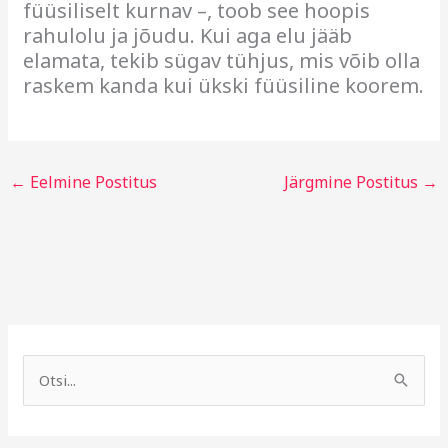
füüsiliselt kurnav –, toob see hoopis
rahulolu ja jõudu. Kui aga elu jääb
elamata, tekib sügav tühjus, mis võib olla
raskem kanda kui ükski füüsiline koorem.
←
Eelmine Postitus
Järgmine Postitus
→
A
R
r
u
S
h
b
e
i
r
a