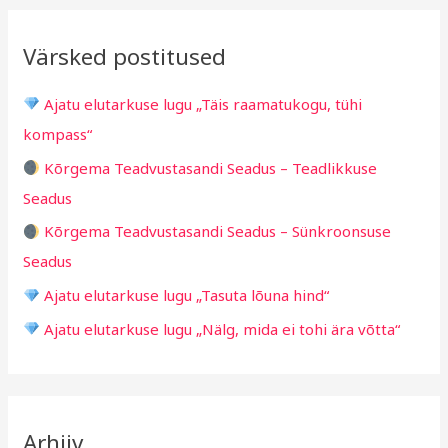
i
i
r
v
i
Värsked postitused
c
g
h
i
Ajatu elutarkuse lugu „Täis raamatukogu, tühi
f
d
kompass“
o
Kõrgema Teadvustasandi Seadus – Teadlikkuse
r
Seadus
:
Kõrgema Teadvustasandi Seadus – Sünkroonsuse
Seadus
Ajatu elutarkuse lugu „Tasuta lõuna hind“
Ajatu elutarkuse lugu „Nälg, mida ei tohi ära võtta“
Arhiiv