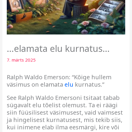
…elamata elu kurnatus…
7. märts 2025
Ralph Waldo Emerson: “Kõige hullem
väsimus on elamata
elu
kurnatus.”
See Ralph Waldo Emersoni tsitaat tabab
sügavalt elu tõelist olemust. Ta ei räägi
siin füüsilisest väsimusest, vaid vaimsest
ja hingelisest kurnatusest, mis tekib siis,
kui inimene elab ilma eesmärgi, kire või