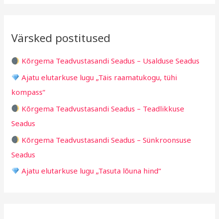
i
r
a
i
i
r
v
i
Värsked postitused
c
g
h
i
Kõrgema Teadvustasandi Seadus – Usalduse Seadus
f
d
Ajatu elutarkuse lugu „Täis raamatukogu, tühi
o
kompass“
r
Kõrgema Teadvustasandi Seadus – Teadlikkuse
:
Seadus
Kõrgema Teadvustasandi Seadus – Sünkroonsuse
Seadus
Ajatu elutarkuse lugu „Tasuta lõuna hind“