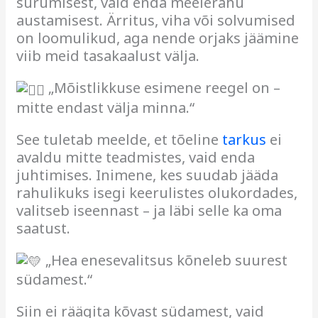
surumisest, vaid enda meelerahu
austamisest. Ärritus, viha või solvumised
on loomulikud, aga nende orjaks jäämine
viib meid tasakaalust välja.
„Mõistlikkuse esimene reegel on –
mitte endast välja minna.“
See tuletab meelde, et tõeline
tarkus
ei
avaldu mitte teadmistes, vaid enda
juhtimises. Inimene, kes suudab jääda
rahulikuks isegi keerulistes olukordades,
valitseb iseennast – ja läbi selle ka oma
saatust.
„Hea enesevalitsus kõneleb suurest
südamest.“
Siin ei räägita kõvast südamest, vaid