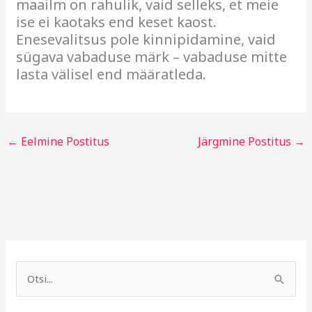
maailm on rahulik, vaid selleks, et meie
ise ei kaotaks end keset kaost.
Enesevalitsus pole kinnipidamine, vaid
sügava vabaduse märk – vabaduse mitte
lasta välisel end määratleda.
←
Eelmine Postitus
Järgmine Postitus
→
A
R
r
u
S
h
b
e