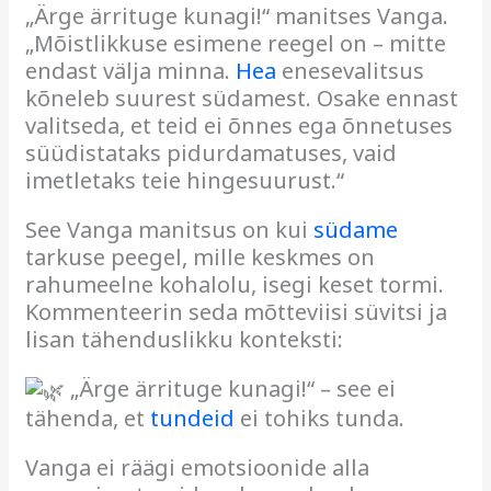
„Ärge ärrituge kunagi!“ manitses Vanga.
„Mõistlikkuse esimene reegel on – mitte
endast välja minna.
Hea
enesevalitsus
kõneleb suurest südamest. Osake ennast
valitseda, et teid ei õnnes ega õnnetuses
süüdistataks pidurdamatuses, vaid
imetletaks teie hingesuurust.“
See Vanga manitsus on kui
südame
tarkuse peegel, mille keskmes on
rahumeelne kohalolu, isegi keset tormi.
Kommenteerin seda mõtteviisi süvitsi ja
lisan tähenduslikku konteksti:
„Ärge ärrituge kunagi!“ – see ei
tähenda, et
tundeid
ei tohiks tunda.
Vanga ei räägi emotsioonide alla