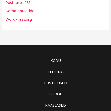
Postituste RSS
Kommentaaride RSS
WordPress.org
KODU
ELURING
POSTITUSED
E-POOD
KAASLASED