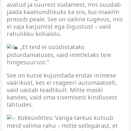
avatud ja suurest südamest, mis suudab
jääda kaastundlikuks ka siis, kui maailm
pressib peale. See on vaikne tugevus, mis
ei vaja karjumist ega õigustust – vaid
rahulikku kohalolu.
„Et teid ei süüdistataks
pidurdamatuses, vaid imetletaks teie
hingesuurust.“
See on kutse kujundada endas inimese
väärikust, kes ei reageeri automaatselt,
vaid vastab teadlikult. Mitte maski
kandes, vaid oma sisemisest kindlusest
lähtudes.
Kokkuvõttes: Vanga tarkus kutsub
meid valima rahu – mitte sellepärast, et