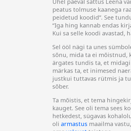
Ühel päeval sattus Leena v
peatus tolmuse kaanega raa
peidetud koodid”. See tundu
“Iga hing kannab endas kirj
Kui sa selle koodi avastad,
Sel ööl nägi ta unes sümbol
sõnu, mida ta ei mõistnud, 
ärgates tundis ta, et midag
märkas ta, et inimesed nae
justkui tuttavas rütmis ja 
sõber.
Ta mõistis, et tema hingekir
kauget. See oli tema sees k
hetkedest, sügavas kohalolu
oli
armastus
maailma vastu, 