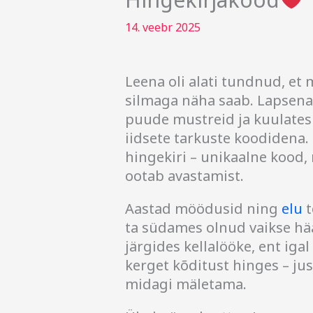
14. veebr 2025
Leena oli alati tundnud, et
silmaga näha saab. Lapsena 
puude mustreid ja kuulates 
iidsete tarkuste koodidena. 
hingekiri – unikaalne kood
ootab avastamist.
Aastad möödusid ning
elu
t
ta südames olnud vaikse hääl
järgides kellalööke, ent igal 
kerget kõditust hinges – jus
midagi mäletama.