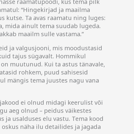
anasse raamatupoodi, kus tema pilk
matul: “Hingekirjad ja maailma
s kutse. Ta avas raamatu ning luges:
a, mida ainult tema suudab lugeda.
 hakkab maailm sulle vastama.”
eid ja valgusjooni, mis moodustasid
kuid tajus sügavalt. Hommikul
i on muutunud. Kui ta astus tänavale,
ratasid rohkem, puud sahisesid
tuul mängis tema juustes nagu vana
jakood ei olnud midagi keerulist või
ogu aeg olnud – peidus väikestes
s ja usalduses elu vastu. Tema kood
oskus näha ilu detailides ja jagada