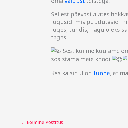
oma
valgust
teistega.
Sellest päevast alates hakka
lugusid, mis puudutasid ini
luges, tundis, nagu oleks s
tagasi.
Sest kui me kuulame om
sosistama meie koodi.
Kas ka sinul on
tunne
, et m
←
Eelmine Postitus