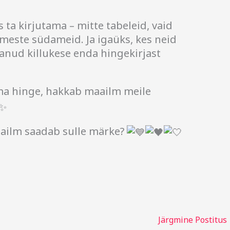
s ta kirjutama – mitte tabeleid, vaid
meste südameid. Ja igaüks, kes neid
aanud killukese enda hingekirjast
a hinge, hakkab maailm meile
aailm saadab sulle märke?
Järgmine Postitus