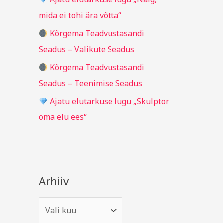
r
mida ei tohi ära võtta“
:
Kõrgema Teadvustasandi
Seadus – Valikute Seadus
Kõrgema Teadvustasandi
Seadus – Teenimise Seadus
Ajatu elutarkuse lugu „Skulptor
oma elu ees“
Arhiiv