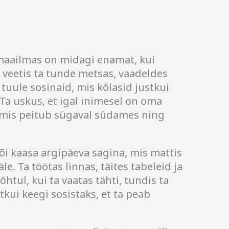
 maailmas on midagi enamat, kui
veetis ta tunde metsas, vaadeldes
tuule sosinaid, mis kõlasid justkui
Ta uskus, et igal inimesel on oma
, mis peitub sügaval südames ning
õi kaasa argipäeva sagina, mis mattis
e. Ta töötas linnas, täites tabeleid ja
õhtul, kui ta vaatas tähti, tundis ta
tkui keegi sosistaks, et ta peab