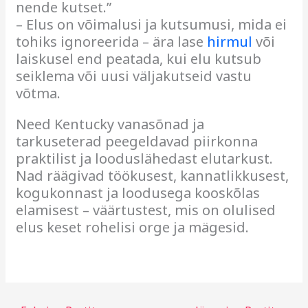
nende kutset.”
– Elus on võimalusi ja kutsumusi, mida ei
tohiks ignoreerida – ära lase
hirmul
või
laiskusel end peatada, kui elu kutsub
seiklema või uusi väljakutseid vastu
võtma.
Need Kentucky vanasõnad ja
tarkuseterad peegeldavad piirkonna
praktilist ja looduslähedast elutarkust.
Nad räägivad töökusest, kannatlikkusest,
kogukonnast ja loodusega kooskõlas
elamisest – väärtustest, mis on olulised
elus keset rohelisi orge ja mägesid.