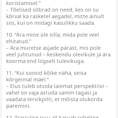
koristamisel.”
– Tõelised sõbrad on need, kes on su
kõrval ka rasketel aegadel, mitte ainult
siis, kui on midagi kasulikku saada.
10. “Ära mine üle silla, mida pole veel
ehitatud.”
– Ära muretse asjade pärast, mis pole
veel juhtunud – keskendu olevikule ja ära
koorma end liigselt tulevikuga.
11. “Kui soovid kõike näha, seisa
kõrgeimal mäel.”
– Elus tuleb otsida laiemat perspektiivi –
vahel on vaja astuda samm tagasi ja
vaadata tervikpilti, et mõista olukorda
paremini.
12. “Varjulise puu all kasvab roheline