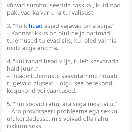
võivad sümboliseerida raskusi, kuid nad
pakuvad ka varju ja turvalisust.
3. “Kõik
head
asjad vajavad oma aega.”
– Kannatlikkus on oluline ja parimad
tulemused tulevad siis, kui oled valmis
neile aega andma.
4. “Kui tahad head vilja, tuleb kasvatada
häid juuri.”
– Heade tulemuste saavutamine nõuab
tugevaid aluseid – olgu see perekond,
kogukond või väärtused.
5. “Kui soovid rahu, ära sega mesitaru.”
– Ära provotseeri probleeme ega sekku
olukordadesse, mis võivad olla rahu
rikkumiseks.