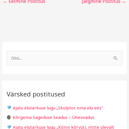
←
Eelmine Postitus
Järgmine Postitus
→
A
R
r
u
S
h
b
e
i
r
a
i
i
r
v
i
Värsked postitused
c
g
h
i
Ajatu elutarkuse lugu „Skulptor oma elu ees“
f
d
Kõrgema Sageduse Seadus – Üheseadus
o
Ajatu elutarkuse lugu „Kõnni kõrvuti, mitte ülevalt
r