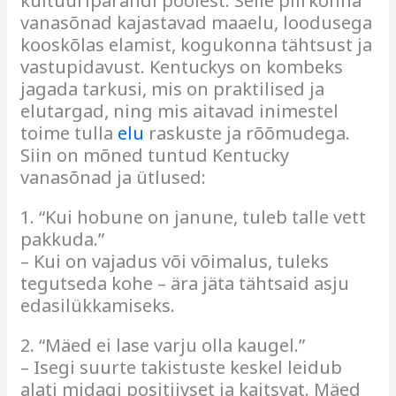
kultuuripärandi poolest. Selle piirkonna
vanasõnad kajastavad maaelu, loodusega
kooskõlas elamist, kogukonna tähtsust ja
vastupidavust. Kentuckys on kombeks
jagada tarkusi, mis on praktilised ja
elutargad, ning mis aitavad inimestel
toime tulla
elu
raskuste ja rõõmudega.
Siin on mõned tuntud Kentucky
vanasõnad ja ütlused:
1. “Kui hobune on janune, tuleb talle vett
pakkuda.”
– Kui on vajadus või võimalus, tuleks
tegutseda kohe – ära jäta tähtsaid asju
edasilükkamiseks.
2. “Mäed ei lase varju olla kaugel.”
– Isegi suurte takistuste keskel leidub
alati midagi positiivset ja kaitsvat. Mäed