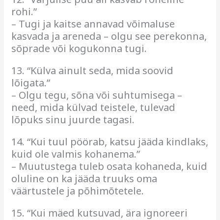
rohi.”
– Tugi ja kaitse annavad võimaluse
kasvada ja areneda – olgu see perekonna,
sõprade või kogukonna tugi.
13. “Külva ainult seda, mida soovid
lõigata.”
– Olgu tegu, sõna või suhtumisega –
need, mida külvad teistele, tulevad
lõpuks sinu juurde tagasi.
14. “Kui tuul pöörab, katsu jääda kindlaks,
kuid ole valmis kohanema.”
– Muutustega tuleb osata kohaneda, kuid
oluline on ka jääda truuks oma
väärtustele ja põhimõtetele.
15. “Kui mäed kutsuvad, ära ignoreeri