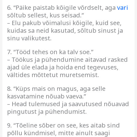
6. “Päike paistab kõigile võrdselt, aga
vari
sõltub sellest, kus seisad.”
– Elu pakub võimalusi kõigile, kuid see,
kuidas sa neid kasutad, sõltub sinust ja
sinu valikutest.
7. “Tööd tehes on ka talv soe.”
– Töökus ja pühendumine aitavad rasked
ajad üle elada ja hoida end tegevuses,
vältides mõttetut muretsemist.
8. “Küps mais on magus, aga selle
kasvatamine nõuab vaeva.”
– Head tulemused ja saavutused nõuavad
pingutust ja pühendumist.
9. “Tõeline sõber on see, kes aitab sind
põllu kündmisel, mitte ainult saagi