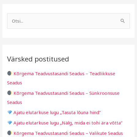
A
R
r
u
S
h
b
e
i
r
a
i
i
r
v
i
Värsked postitused
c
g
h
i
Kõrgema Teadvustasandi Seadus – Teadlikkuse
f
d
Seadus
o
Kõrgema Teadvustasandi Seadus – Sünkroonsuse
r
Seadus
:
Ajatu elutarkuse lugu „Tasuta lõuna hind“
Ajatu elutarkuse lugu „Nälg, mida ei tohi ära võtta“
Kõrgema Teadvustasandi Seadus – Valikute Seadus