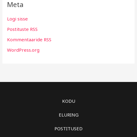
Meta
Logi sisse
Postituste RSS
Kommentaaride RSS
WordPress.org
KODU
ELURING
POSTITUSED