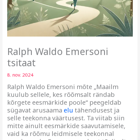
Ralph Waldo Emersoni
tsitaat
8. nov. 2024
Ralph Waldo Emersoni mõte „Maailm
kuulub sellele, kes rõõmsalt rändab
kõrgete eesmärkide poole“ peegeldab
sügavat arusaama
elu
tähendusest ja
selle teekonna väärtusest. Ta viitab siin
mitte ainult eesmärkide saavutamisele,
vaid ka rõõmu leidmisele teekonnal