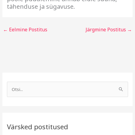
tähenduse ja sügavuse.
←
Eelmine Postitus
Järgmine Postitus
→
A
R
r
u
S
h
b
e
i
r
a
i
i
r
v
i
Värsked postitused
c
g