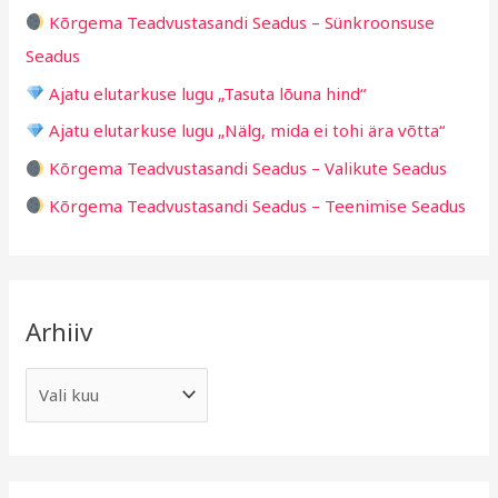
h
i
Kõrgema Teadvustasandi Seadus – Sünkroonsuse
f
d
Seadus
o
Ajatu elutarkuse lugu „Tasuta lõuna hind“
r
Ajatu elutarkuse lugu „Nälg, mida ei tohi ära võtta“
:
Kõrgema Teadvustasandi Seadus – Valikute Seadus
Kõrgema Teadvustasandi Seadus – Teenimise Seadus
Arhiiv