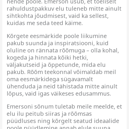
nende poole. Emerson usub, et tõeliselt
rahuldustpakkuv elu tuleneb mitte ainult
sihtkohta jõudmisest, vaid ka sellest,
kuidas me seda teed käime.
Kõrgete eesmärkide poole liikumine
pakub suunda ja inspiratsiooni, kuid
oluline on rännata rõõmuga – olla kohal,
kogeda ja hinnata kõiki hetki,
väljakutseid ja õppetunde, mida elu
pakub. Rõõm teekonnal võimaldab meil
oma eesmärkidega sügavamalt
ühenduda ja neid tähistada mitte ainult
lõpus, vaid igas väikeses edusammus.
Emersoni sõnum tuletab meile meelde, et
elu ilu peitub siiras ja rõõmsas
püüdluses ning kõrgelt seatud ideaalide
poole püüdlemine annab elule suuna,