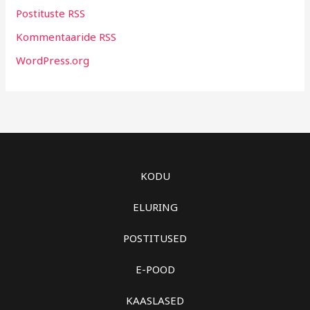
Postituste RSS
Kommentaaride RSS
WordPress.org
KODU
ELURING
POSTITUSED
E-POOD
KAASLASED