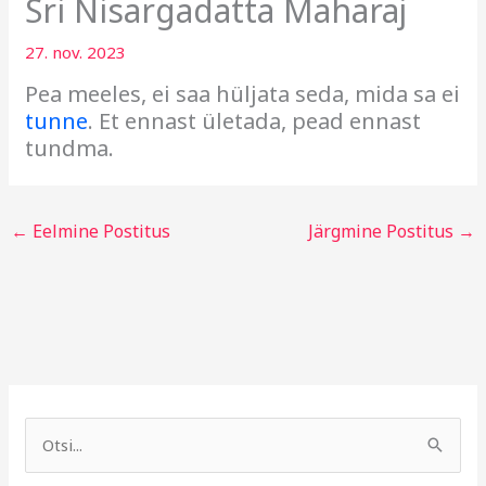
Sri Nisargadatta Maharaj
27. nov. 2023
Pea meeles, ei saa hüljata seda, mida sa ei
tunne
. Et ennast ületada, pead ennast
tundma.
←
Eelmine Postitus
Järgmine Postitus
→
A
R
r
u
S
h
b
e