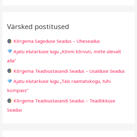
i
r
a
i
i
r
v
i
Värsked postitused
c
g
h
i
Kõrgema Sageduse Seadus – Üheseadus
f
d
Ajatu elutarkuse lugu „Kõnni kõrvuti, mitte ülevalt
o
alla“
r
Kõrgema Teadvustasandi Seadus – Usalduse Seadus
:
Ajatu elutarkuse lugu „Täis raamatukogu, tühi
kompass“
Kõrgema Teadvustasandi Seadus – Teadlikkuse
Seadus