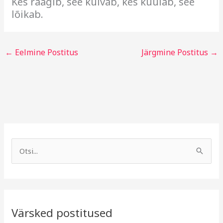
Kes räägib, see külvab, kes kuulab, see
lõikab.
←
Eelmine Postitus
Järgmine Postitus
→
A
R
r
u
S
h
b
e
i
r
a
i
i
r
v
i
Värsked postitused
c
g