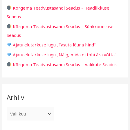
h
i
Kõrgema Teadvustasandi Seadus – Teadlikkuse
f
d
Seadus
o
Kõrgema Teadvustasandi Seadus – Sünkroonsuse
r
Seadus
:
Ajatu elutarkuse lugu „Tasuta lõuna hind“
Ajatu elutarkuse lugu „Nälg, mida ei tohi ära võtta“
Kõrgema Teadvustasandi Seadus – Valikute Seadus
Arhiiv