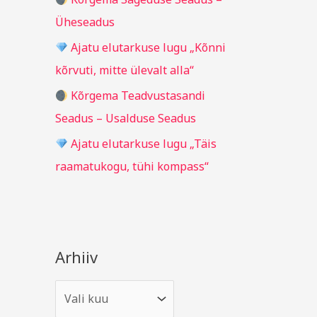
r
Üheseadus
:
Ajatu elutarkuse lugu „Kõnni
kõrvuti, mitte ülevalt alla“
Kõrgema Teadvustasandi
Seadus – Usalduse Seadus
Ajatu elutarkuse lugu „Täis
raamatukogu, tühi kompass“
Arhiiv