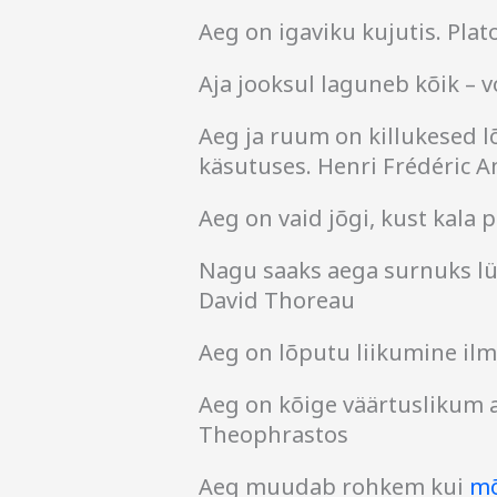
Aeg on igaviku kujutis. Plat
Aja jooksul laguneb kõik – v
Aeg ja ruum on killukesed l
käsutuses. Henri Frédéric A
Aeg on vaid jõgi, kust kala
Nagu saaks aega surnuks lü
David Thoreau
Aeg on lõputu liikumine ilm
Aeg on kõige väärtuslikum a
Theophrastos
Aeg muudab rohkem kui
mõ