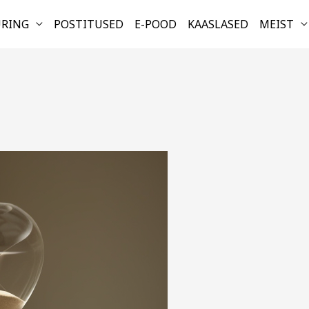
URING
POSTITUSED
E-POOD
KAASLASED
MEIST