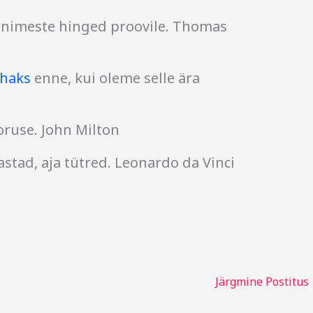
inimeste hinged proovile. Thomas
haks
enne, kui oleme selle ära
oruse. John Milton
aastad, aja tütred. Leonardo da Vinci
Järgmine Postitus