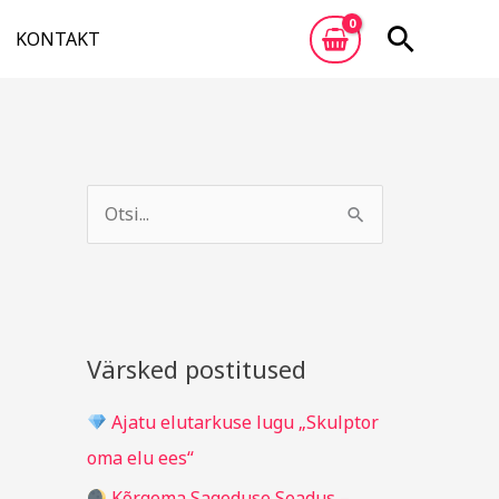
Otsi
KONTAKT
A
R
r
u
S
h
b
e
i
r
a
i
i
r
v
i
c
Värsked postitused
g
h
i
Ajatu elutarkuse lugu „Skulptor
f
d
oma elu ees“
o
Kõrgema Sageduse Seadus –