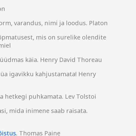
on
orm, varandus, nimi ja loodus. Platon
õpmatusest, mis on surelike olendite
miel
 püüdmas käia. Henry David Thoreau
üa igavikku kahjustamata! Henry
a hetkegi puhkamata. Lev Tolstoi
si, mida inimene saab raisata.
istus
. Thomas Paine