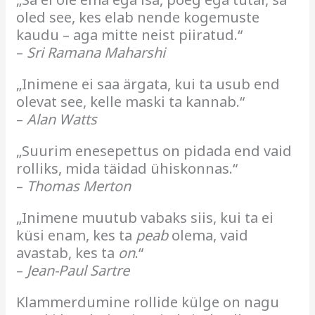
oled see, kes elab nende kogemuste
kaudu – aga mitte neist piiratud.“
–
Sri Ramana Maharshi
„Inimene ei saa ärgata, kui ta usub end
olevat see, kelle maski ta kannab.“
–
Alan Watts
„Suurim enesepettus on pidada end vaid
rolliks, mida täidad ühiskonnas.“
–
Thomas Merton
„Inimene muutub vabaks siis, kui ta ei
küsi enam, kes ta
peab
olema, vaid
avastab, kes ta
on
.“
–
Jean-Paul Sartre
Klammerdumine rollide külge on nagu