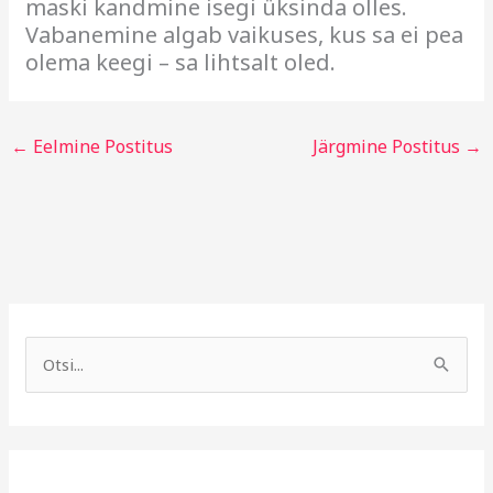
maski kandmine isegi üksinda olles.
Vabanemine algab vaikuses, kus sa ei pea
olema keegi – sa lihtsalt oled.
←
Eelmine Postitus
Järgmine Postitus
→
A
R
r
u
S
h
b
e
i
r
a
i
i
r
v
i