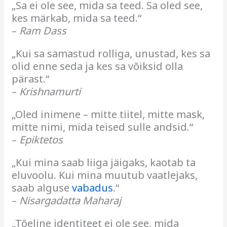
„Sa ei ole see, mida sa teed. Sa oled see,
kes märkab, mida sa teed.“
–
Ram Dass
„Kui sa samastud rolliga, unustad, kes sa
olid enne seda ja kes sa võiksid olla
pärast.“
–
Krishnamurti
„Oled inimene – mitte tiitel, mitte mask,
mitte nimi, mida teised sulle andsid.“
–
Epiktetos
„Kui mina saab liiga jäigaks, kaotab ta
eluvoolu. Kui mina muutub vaatlejaks,
saab alguse
vabadus
.“
–
Nisargadatta Maharaj
„Tõeline identiteet ei ole see, mida