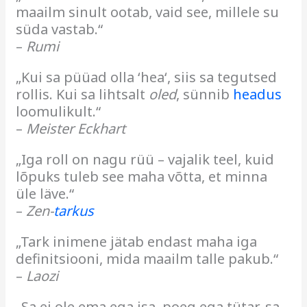
maailm sinult ootab, vaid see, millele su
süda vastab.“
–
Rumi
„Kui sa püüad olla ‘hea‘, siis sa tegutsed
rollis. Kui sa lihtsalt
oled
, sünnib
headus
loomulikult.“
–
Meister Eckhart
„Iga roll on nagu rüü – vajalik teel, kuid
lõpuks tuleb see maha võtta, et minna
üle läve.“
–
Zen-
tarkus
„Tark inimene jätab endast maha iga
definitsiooni, mida maailm talle pakub.“
–
Laozi
„Sa ei ole ema ega isa, poeg ega tütar, sa