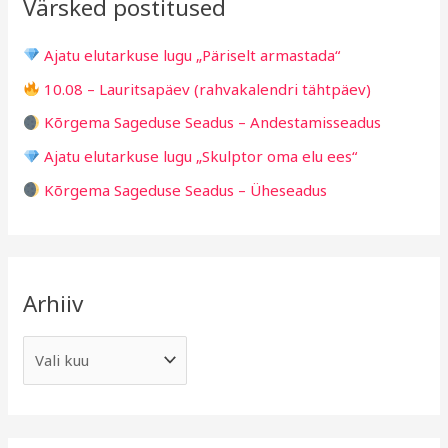
Värsked postitused
c
g
h
i
Ajatu elutarkuse lugu „Päriselt armastada“
f
d
10.08 – Lauritsapäev (rahvakalendri tähtpäev)
o
Kõrgema Sageduse Seadus – Andestamisseadus
r
Ajatu elutarkuse lugu „Skulptor oma elu ees“
:
Kõrgema Sageduse Seadus – Üheseadus
Arhiiv