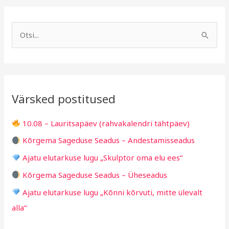
A
R
r
u
S
h
b
e
i
r
a
i
i
r
v
i
Värsked postitused
c
g
h
i
10.08 – Lauritsapäev (rahvakalendri tähtpäev)
f
d
Kõrgema Sageduse Seadus – Andestamisseadus
o
Ajatu elutarkuse lugu „Skulptor oma elu ees“
r
Kõrgema Sageduse Seadus – Üheseadus
:
Ajatu elutarkuse lugu „Kõnni kõrvuti, mitte ülevalt
alla“