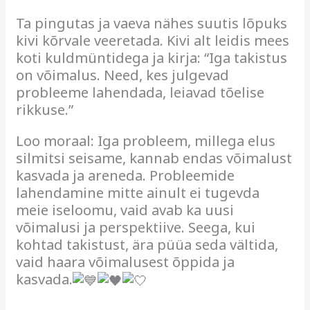
Ta pingutas ja vaeva nähes suutis lõpuks
kivi kõrvale veeretada. Kivi alt leidis mees
koti kuldmüntidega ja kirja: “Iga takistus
on võimalus. Need, kes julgevad
probleeme lahendada, leiavad tõelise
rikkuse.”
Loo moraal: Iga probleem, millega elus
silmitsi seisame, kannab endas võimalust
kasvada ja areneda. Probleemide
lahendamine mitte ainult ei tugevda
meie iseloomu, vaid avab ka uusi
võimalusi ja perspektiive. Seega, kui
kohtad takistust, ära püüa seda vältida,
vaid haara võimalusest õppida ja
kasvada.