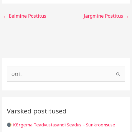
←
Eelmine Postitus
Järgmine Postitus
→
A
R
r
u
S
h
b
e
i
r
a
i
i
r
v
i
Värsked postitused
c
g
h
i
Kõrgema Teadvustasandi Seadus – Sünkroonsuse
f