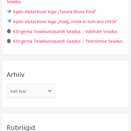
d
Seadus
o
Ajatu elutarkuse lugu „Tasuta lõuna hind“
r
Ajatu elutarkuse lugu „Nälg, mida ei tohi ära võtta“
:
Kõrgema Teadvustasandi Seadus – Valikute Seadus
Kõrgema Teadvustasandi Seadus – Teenimise Seadus
Arhiiv
Rubriigid