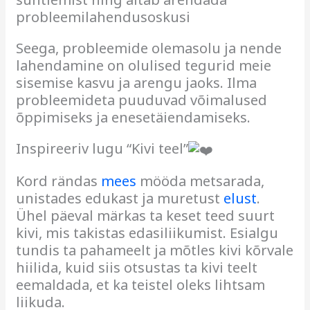
probleemilahendusoskusi
Seega, probleemide olemasolu ja nende
lahendamine on olulised tegurid meie
sisemise kasvu ja arengu jaoks. Ilma
probleemideta puuduvad võimalused
õppimiseks ja enesetäiendamiseks.
Inspireeriv lugu “Kivi teel”
Kord rändas
mees
mööda metsarada,
unistades edukast ja muretust
elust
.
Ühel päeval märkas ta keset teed suurt
kivi, mis takistas edasiliikumist. Esialgu
tundis ta pahameelt ja mõtles kivi kõrvale
hiilida, kuid siis otsustas ta kivi teelt
eemaldada, et ka teistel oleks lihtsam
liikuda.