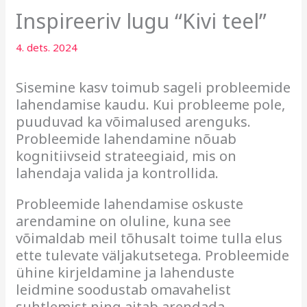
Inspireeriv lugu “Kivi teel”
4. dets. 2024
Sisemine kasv toimub sageli probleemide
lahendamise kaudu. Kui probleeme pole,
puuduvad ka võimalused arenguks.
Probleemide lahendamine nõuab
kognitiivseid strateegiaid, mis on
lahendaja valida ja kontrollida.
Probleemide lahendamise oskuste
arendamine on oluline, kuna see
võimaldab meil tõhusalt toime tulla elus
ette tulevate väljakutsetega. Probleemide
ühine kirjeldamine ja lahenduste
leidmine soodustab omavahelist
suhtlemist ning aitab arendada