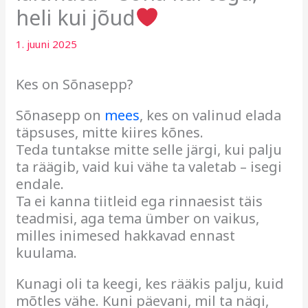
heli kui jõud
1. juuni 2025
Kes on Sõnasepp?
Sõnasepp on
mees
, kes on valinud elada
täpsuses, mitte kiires kõnes.
Teda tuntakse mitte selle järgi, kui palju
ta räägib, vaid kui vähe ta valetab – isegi
endale.
Ta ei kanna tiitleid ega rinnaesist täis
teadmisi, aga tema ümber on vaikus,
milles inimesed hakkavad ennast
kuulama.
Kunagi oli ta keegi, kes rääkis palju, kuid
mõtles vähe. Kuni päevani, mil ta nägi,