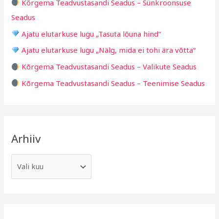
i
Kõrgema Teadvustasandi Seadus – Sünkroonsuse
f
d
Seadus
o
Ajatu elutarkuse lugu „Tasuta lõuna hind“
r
Ajatu elutarkuse lugu „Nälg, mida ei tohi ära võtta“
:
Kõrgema Teadvustasandi Seadus – Valikute Seadus
Kõrgema Teadvustasandi Seadus – Teenimise Seadus
Arhiiv