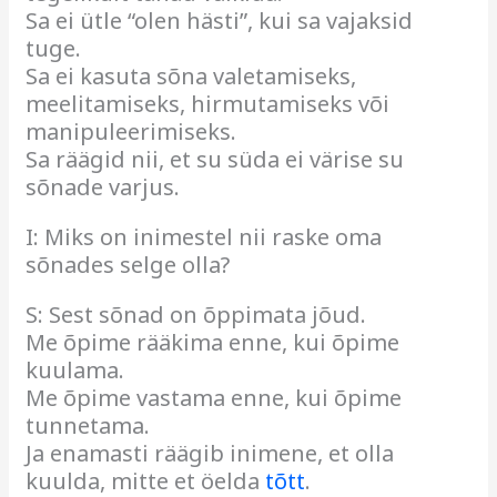
Sa ei ütle “olen hästi”, kui sa vajaksid
tuge.
Sa ei kasuta sõna valetamiseks,
meelitamiseks, hirmutamiseks või
manipuleerimiseks.
Sa räägid nii, et su süda ei värise su
sõnade varjus.
I: Miks on inimestel nii raske oma
sõnades selge olla?
S: Sest sõnad on õppimata jõud.
Me õpime rääkima enne, kui õpime
kuulama.
Me õpime vastama enne, kui õpime
tunnetama.
Ja enamasti räägib inimene, et olla
kuulda, mitte et öelda
tõtt
.