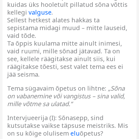
kuidas üks hooletult pillatud sõna võttis
kellegi
valguse
.
Sellest hetkest alates hakkas ta
sepistama midagi muud – mitte lauseid,
vaid tõde.
Ta õppis kuulama mitte ainult inimesi,
vaid ruumi, mille sõnad jätavad. Ta on
see, kellele räägitakse ainult siis, kui
räägitakse tõesti, sest valet tema ees ei
jää seisma.
Tema sügavaim õpetus on lihtne:
„Sõna
on vabanemine või vangistus – sina valid,
mille võtme sa ulatad.“
Intervjueerija (I): Sõnasepp, sind
kutsutakse vaikse täpsuse meistriks. Mis
on su kõige olulisem
elu
õpetus?