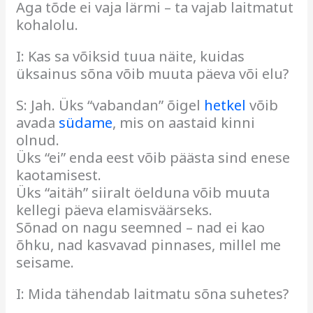
Aga tõde ei vaja lärmi – ta vajab laitmatut
kohalolu.
I: Kas sa võiksid tuua näite, kuidas
üksainus sõna võib muuta päeva või elu?
S: Jah. Üks “vabandan” õigel
hetkel
võib
avada
südame
, mis on aastaid kinni
olnud.
Üks “ei” enda eest võib päästa sind enese
kaotamisest.
Üks “aitäh” siiralt öelduna võib muuta
kellegi päeva elamisväärseks.
Sõnad on nagu seemned – nad ei kao
õhku, nad kasvavad pinnases, millel me
seisame.
I: Mida tähendab laitmatu sõna suhetes?