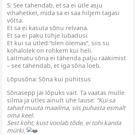
S: See tähendab, et sa ei ütle asju
vihahetkel, mida sa ei saa hiljem tagasi
võtta.
Et sa ei kasuta sõnu relvana.
Et sa ei paku tühje lubadusi.
Et kui sa ütled “olen olemas”, siis su
kohalolek on rohkem kui heli.
Laitmatu sõna ei tähenda palju rääkimist
– see tähendab, et iga sõna loeb.
Lõpusõna: Sõna kui pühitsus
Sõnasepp jäi lõpuks vait. Ta vaatas mulle
silma ja ütles ainult ühe lause:
“Kui sa
tahad muuta maailma, siis puhasta esmalt
oma keel.
Sest koht, kust voolab tõde, ei tohi kanda
mürki.”