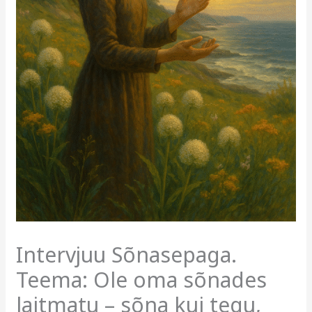
Intervjuu Sõnasepaga.
Teema: Ole oma sõnades
laitmatu – sõna kui tegu,