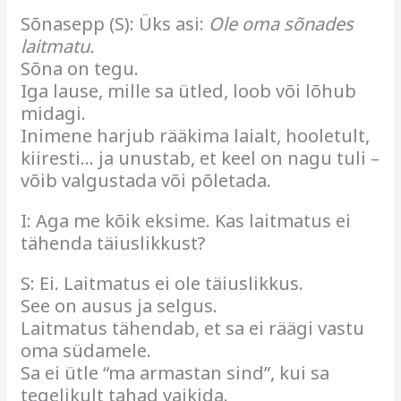
Sõnasepp (S): Üks asi:
Ole oma sõnades
laitmatu.
Sõna on tegu.
Iga lause, mille sa ütled, loob või lõhub
midagi.
Inimene harjub rääkima laialt, hooletult,
kiiresti… ja unustab, et keel on nagu tuli –
võib valgustada või põletada.
I: Aga me kõik eksime. Kas laitmatus ei
tähenda täiuslikkust?
S: Ei. Laitmatus ei ole täiuslikkus.
See on ausus ja selgus.
Laitmatus tähendab, et sa ei räägi vastu
oma südamele.
Sa ei ütle “ma armastan sind”, kui sa
tegelikult tahad vaikida.