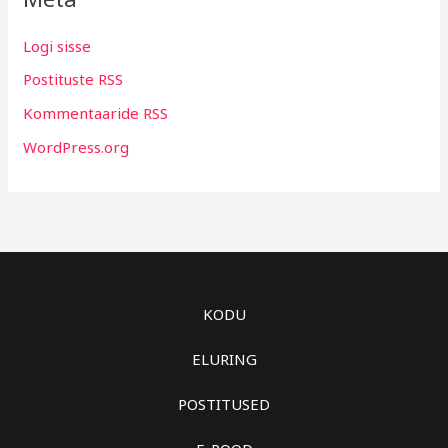
Logi sisse
Postituste RSS
Kommentaaride RSS
WordPress.org
KODU
ELURING
POSTITUSED