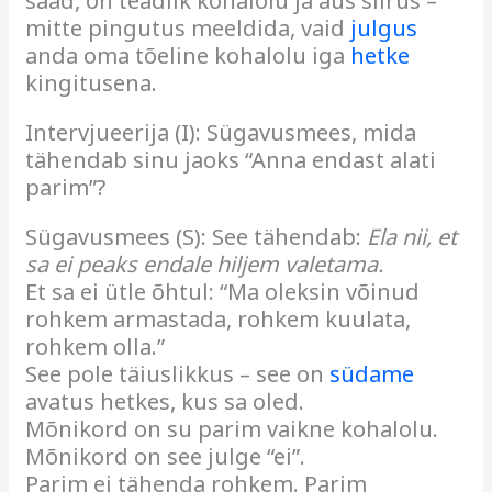
saad, on teadlik kohalolu ja aus siirus –
mitte pingutus meeldida, vaid
julgus
anda oma tõeline kohalolu iga
hetke
kingitusena.
Intervjueerija (I): Sügavusmees, mida
tähendab sinu jaoks “Anna endast alati
parim”?
Sügavusmees (S): See tähendab:
Ela nii, et
sa ei peaks endale hiljem valetama.
Et sa ei ütle õhtul: “Ma oleksin võinud
rohkem armastada, rohkem kuulata,
rohkem olla.”
See pole täiuslikkus – see on
südame
avatus hetkes, kus sa oled.
Mõnikord on su parim vaikne kohalolu.
Mõnikord on see julge “ei”.
Parim ei tähenda rohkem. Parim