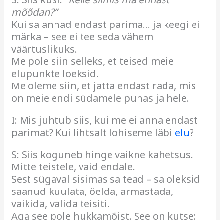
mõõdan?”
Kui sa annad endast parima… ja keegi ei
märka – see ei tee seda vähem
väärtuslikuks.
Me pole siin selleks, et teised meie
elupunkte loeksid.
Me oleme siin, et jätta endast rada, mis
on meie endi südamele puhas ja hele.
I: Mis juhtub siis, kui me ei anna endast
parimat? Kui lihtsalt lohiseme läbi
elu
?
S: Siis koguneb hinge vaikne kahetsus.
Mitte teistele, vaid endale.
Sest sügaval sisimas sa tead – sa oleksid
saanud kuulata, öelda, armastada,
vaikida, valida teisiti.
Aga see pole hukkamõist. See on kutse: