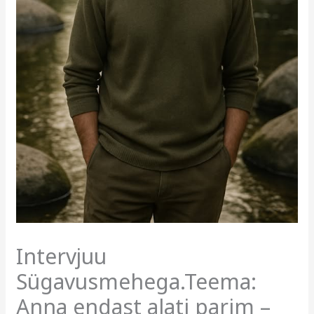
Intervjuu
Sügavusmehega.Teema:
Anna endast alati parim –