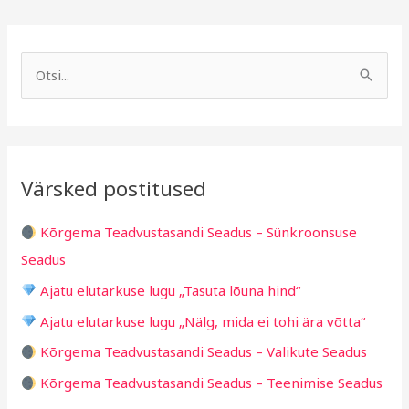
A
R
r
u
S
h
b
e
i
r
a
i
i
r
v
i
Värsked postitused
c
g
h
i
Kõrgema Teadvustasandi Seadus – Sünkroonsuse
f
d
Seadus
o
Ajatu elutarkuse lugu „Tasuta lõuna hind“
r
Ajatu elutarkuse lugu „Nälg, mida ei tohi ära võtta“
:
Kõrgema Teadvustasandi Seadus – Valikute Seadus
Kõrgema Teadvustasandi Seadus – Teenimise Seadus