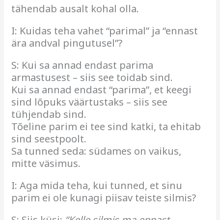
tähendab ausalt kohal olla.
I: Kuidas teha vahet “parimal” ja “ennast
ära andval pingutusel”?
S: Kui sa annad endast parima
armastusest – siis see toidab sind.
Kui sa annad endast “parima”, et keegi
sind lõpuks väärtustaks – siis see
tühjendab sind.
Tõeline parim ei tee sind katki, ta ehitab
sind seestpoolt.
Sa tunned seda: südames on vaikus,
mitte väsimus.
I: Aga mida teha, kui tunned, et sinu
parim ei ole kunagi piisav teiste silmis?
S: Siis küsi:
“Kelle silmis ma ennast