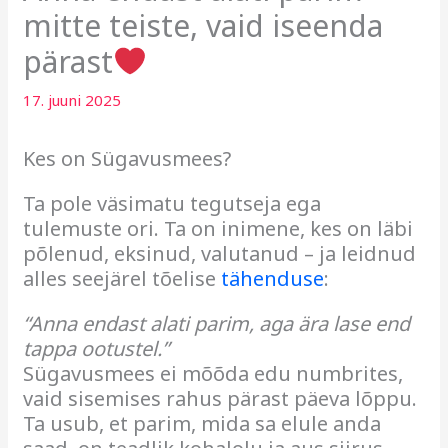
mitte teiste, vaid iseenda
pärast
17. juuni 2025
Kes on Sügavusmees?
Ta pole väsimatu tegutseja ega
tulemuste ori. Ta on inimene, kes on läbi
põlenud, eksinud, valutanud – ja leidnud
alles seejärel tõelise
tähenduse
:
“Anna endast alati parim, aga ära lase end
tappa ootustel.”
Sügavusmees ei mõõda edu numbrites,
vaid sisemises rahus pärast päeva lõppu.
Ta usub, et parim, mida sa elule anda