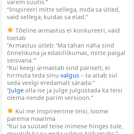
varem suutis.”
“Inspireeri mitte sellega, mida sa ütled,
vaid sellega, kuidas sa elad.”
Tõeline armastus ei konkureeri, vaid
toetab
“Armastus ütleb: ‘Ma tahan näha sind
õnnelikuna ja edasiliikumas, mitte paigal
seisvana.'”
“Kui keegi armastab sind päriselt, ei
hirmuta teda sinu
valgus
– ta aitab sul
seda veelgi eredamalt särada.”
“
Julge
olla ise ja julge julgustada ka teisi
olema nende parim versioon.”
Kui me inspireerime teisi, loome
parema maailma
“Kui sa süütad teise inimese hinges tule,
muutub ka su enda valgus kirkamaks.”