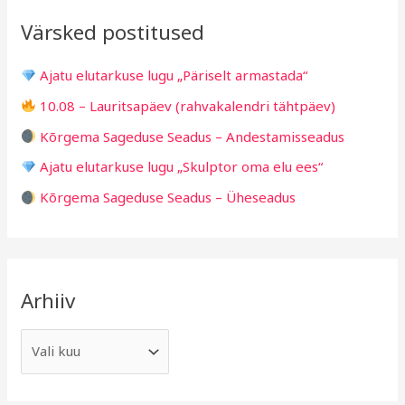
r
v
i
Värsked postitused
c
g
h
i
Ajatu elutarkuse lugu „Päriselt armastada“
f
d
10.08 – Lauritsapäev (rahvakalendri tähtpäev)
o
Kõrgema Sageduse Seadus – Andestamisseadus
r
Ajatu elutarkuse lugu „Skulptor oma elu ees“
:
Kõrgema Sageduse Seadus – Üheseadus
Arhiiv