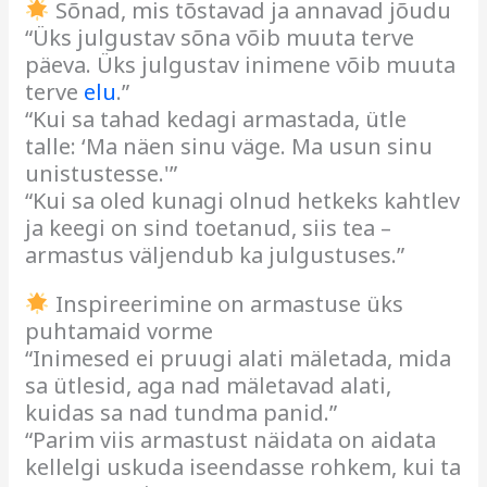
Sõnad, mis tõstavad ja annavad jõudu
“Üks julgustav sõna võib muuta terve
päeva. Üks julgustav inimene võib muuta
terve
elu
.”
“Kui sa tahad kedagi armastada, ütle
talle: ‘Ma näen sinu väge. Ma usun sinu
unistustesse.'”
“Kui sa oled kunagi olnud hetkeks kahtlev
ja keegi on sind toetanud, siis tea –
armastus väljendub ka julgustuses.”
Inspireerimine on armastuse üks
puhtamaid vorme
“Inimesed ei pruugi alati mäletada, mida
sa ütlesid, aga nad mäletavad alati,
kuidas sa nad tundma panid.”
“Parim viis armastust näidata on aidata
kellelgi uskuda iseendasse rohkem, kui ta