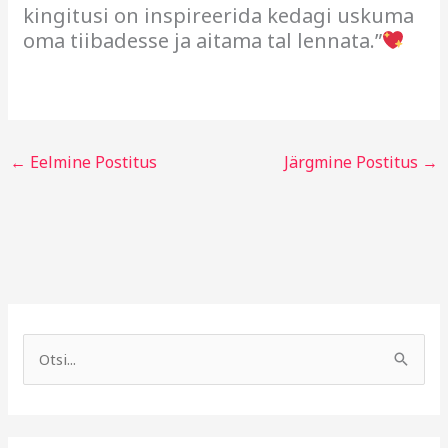
kingitusi on inspireerida kedagi uskuma
oma tiibadesse ja aitama tal lennata.”
←
Eelmine Postitus
Järgmine Postitus
→
A
R
r
u
S
h
b
e
i
r
a
i
i