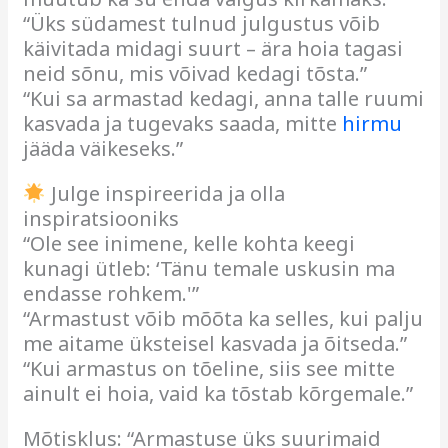
“Üks südamest tulnud julgustus võib
käivitada midagi suurt – ära hoia tagasi
neid sõnu, mis võivad kedagi tõsta.”
“Kui sa armastad kedagi, anna talle ruumi
kasvada ja tugevaks saada, mitte
hirmu
jääda väikeseks.”
Julge inspireerida ja olla
inspiratsiooniks
“Ole see inimene, kelle kohta keegi
kunagi ütleb: ‘Tänu temale uskusin ma
endasse rohkem.'”
“Armastust võib mõõta ka selles, kui palju
me aitame üksteisel kasvada ja õitseda.”
“Kui armastus on tõeline, siis see mitte
ainult ei hoia, vaid ka tõstab kõrgemale.”
Mõtisklus: “Armastuse üks suurimaid