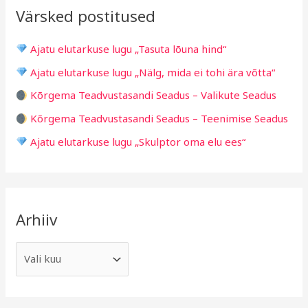
v
i
Värsked postitused
c
g
h
i
Ajatu elutarkuse lugu „Tasuta lõuna hind“
f
d
Ajatu elutarkuse lugu „Nälg, mida ei tohi ära võtta“
o
Kõrgema Teadvustasandi Seadus – Valikute Seadus
r
Kõrgema Teadvustasandi Seadus – Teenimise Seadus
:
Ajatu elutarkuse lugu „Skulptor oma elu ees“
Arhiiv