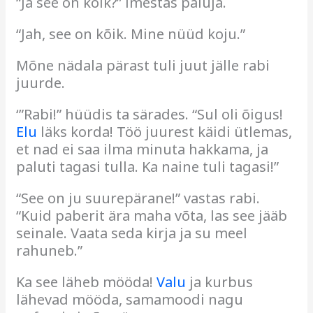
“Ja see on kõik?” imestas paluja.
“Jah, see on kõik. Mine nüüd koju.”
Mõne nädala pärast tuli juut jälle rabi
juurde.
‘”Rabi!” hüüdis ta särades. “Sul oli õigus!
Elu
läks korda! Töö juurest käidi ütlemas,
et nad ei saa ilma minuta hakkama, ja
paluti tagasi tulla. Ka naine tuli tagasi!”
“See on ju suurepärane!” vastas rabi.
“Kuid paberit ära maha võta, las see jääb
seinale. Vaata seda kirja ja su meel
rahuneb.”
Ka see läheb mööda!
Valu
ja kurbus
lähevad mööda, samamoodi nagu