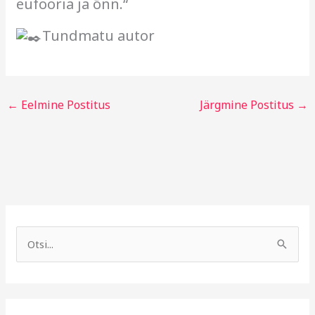
eufooria ja õnn.“
Tundmatu autor
←
Eelmine Postitus
Järgmine Postitus
→
A
R
r
u
S
h
b
e
i
r
a
i
i
r