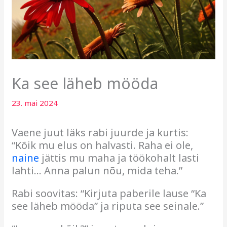
Ka see läheb mööda
23. mai 2024
Vaene juut läks rabi juurde ja kurtis:
“Kõik mu elus on halvasti. Raha ei ole,
naine
jättis mu maha ja töökohalt lasti
lahti… Anna palun nõu, mida teha.”
Rabi soovitas: “Kirjuta paberile lause “Ka
see läheb mööda” ja riputa see seinale.”