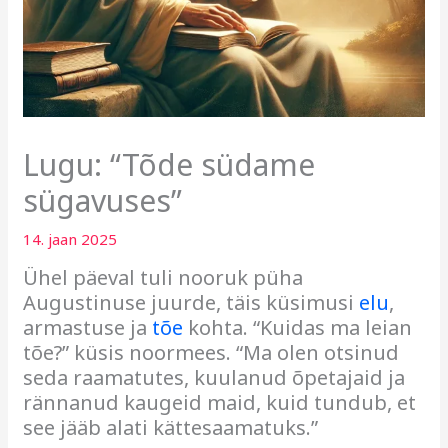
Lugu: “Tõde südame
sügavuses”
14. jaan 2025
Ühel päeval tuli nooruk püha
Augustinuse juurde, täis küsimusi
elu
,
armastuse ja
tõe
kohta. “Kuidas ma leian
tõe?” küsis noormees. “Ma olen otsinud
seda raamatutes, kuulanud õpetajaid ja
rännanud kaugeid maid, kuid tundub, et
see jääb alati kättesaamatuks.”