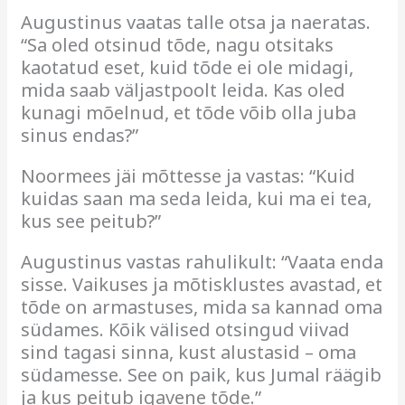
Augustinus vaatas talle otsa ja naeratas.
“Sa oled otsinud tõde, nagu otsitaks
kaotatud eset, kuid tõde ei ole midagi,
mida saab väljastpoolt leida. Kas oled
kunagi mõelnud, et tõde võib olla juba
sinus endas?”
Noormees jäi mõttesse ja vastas: “Kuid
kuidas saan ma seda leida, kui ma ei tea,
kus see peitub?”
Augustinus vastas rahulikult: “Vaata enda
sisse. Vaikuses ja mõtisklustes avastad, et
tõde on armastuses, mida sa kannad oma
südames. Kõik välised otsingud viivad
sind tagasi sinna, kust alustasid – oma
südamesse. See on paik, kus Jumal räägib
ja kus peitub igavene tõde.”