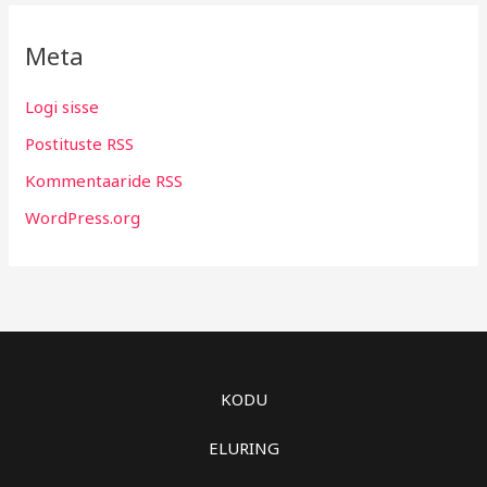
Meta
Logi sisse
Postituste RSS
Kommentaaride RSS
WordPress.org
KODU
ELURING