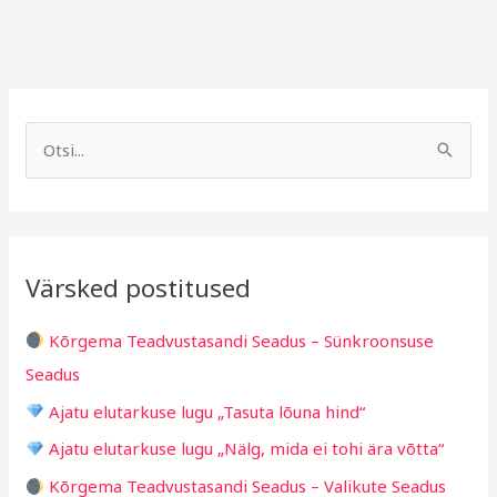
A
R
r
u
S
h
b
e
i
r
a
i
i
r
v
i
Värsked postitused
c
g
h
i
Kõrgema Teadvustasandi Seadus – Sünkroonsuse
f
d
Seadus
o
Ajatu elutarkuse lugu „Tasuta lõuna hind“
r
Ajatu elutarkuse lugu „Nälg, mida ei tohi ära võtta“
:
Kõrgema Teadvustasandi Seadus – Valikute Seadus