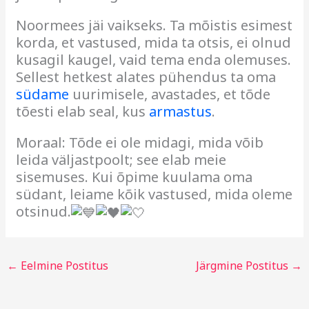
Noormees jäi vaikseks. Ta mõistis esimest
korda, et vastused, mida ta otsis, ei olnud
kusagil kaugel, vaid tema enda olemuses.
Sellest hetkest alates pühendus ta oma
südame
uurimisele, avastades, et tõde
tõesti elab seal, kus
armastus
.
Moraal: Tõde ei ole midagi, mida võib
leida väljastpoolt; see elab meie
sisemuses. Kui õpime kuulama oma
südant, leiame kõik vastused, mida oleme
otsinud.
←
Eelmine Postitus
Järgmine Postitus
→