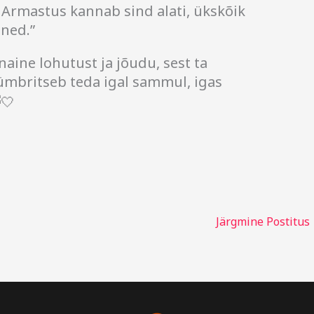
 Armastus kannab sind alati, ükskõik
nned.”
 naine lohutust ja jõudu, sest ta
ümbritseb teda igal sammul, igas
Järgmine Postitus