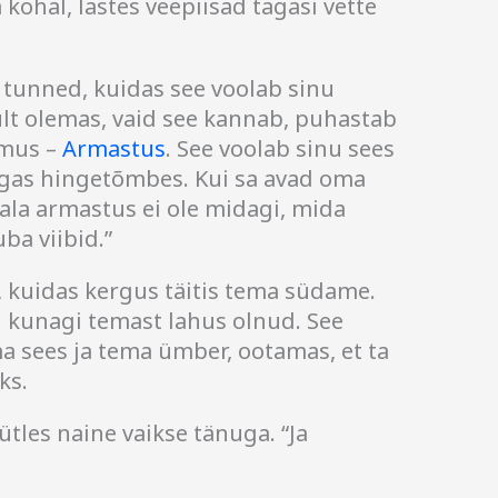
kohal, lastes veepiisad tagasi vette
sa tunned, kuidas see voolab sinu
ult olemas, vaid see kannab, puhastab
emus –
Armastus
. See voolab sinu sees
 igas hingetõmbes. Kui sa avad oma
mala armastus ei ole midagi, mida
uba viibid.”
s, kuidas kergus täitis tema südame.
ud kunagi temast lahus olnud. See
ma sees ja tema ümber, ootamas, et ta
ks.
ütles naine vaikse tänuga. “Ja