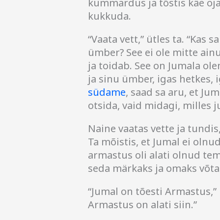
kummardus ja tõstis käe oja 
kukkuda.
“Vaata vett,” ütles ta. “Kas 
ümber? See ei ole mitte ain
ja toidab. See on Jumala ol
ja sinu ümber, igas hetkes,
südame
, saad sa aru, et Ju
otsida, vaid midagi, milles j
Naine vaatas vette ja tundi
Ta mõistis, et Jumal ei oln
armastus oli alati olnud te
seda märkaks ja omaks võta
“Jumal on tõesti Armastus,” 
Armastus on alati siin.”