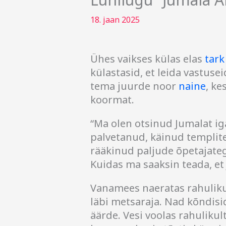
18. jaan 2025
Ühes vaikses külas elas
tark
külastasid, et leida vastuse
tema juurde noor
naine
, k
koormat.
“Ma olen otsinud Jumalat igal
palvetanud, käinud templite
rääkinud paljude õpetajate
Kuidas ma saaksin teada, et
Vanamees naeratas rahulikul
läbi metsaraja. Nad kõndisi
äärde. Vesi voolas rahuliku