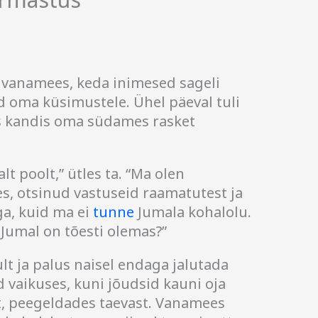
vanamees, keda inimesed sageli
id oma küsimustele. Ühel päeval tuli
es kandis oma südames rasket
t poolt,” ütles ta. “Ma olen
s, otsinud vastuseid raamatutest ja
ga, kuid ma ei
tunne
Jumala kohalolu.
 Jumal on tõesti olemas?”
t ja palus naisel endaga jalutada
d vaikuses, kuni jõudsid kauni oja
lt, peegeldades taevast. Vanamees