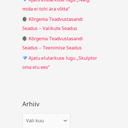
r
mida ei tohi ära võtta“
:
Kõrgema Teadvustasandi
Seadus – Valikute Seadus
Kõrgema Teadvustasandi
Seadus – Teenimise Seadus
Ajatu elutarkuse lugu „Skulptor
oma elu ees“
Arhiiv