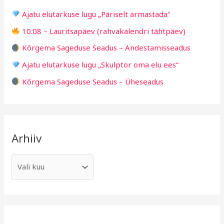
h
i
Ajatu elutarkuse lugu „Päriselt armastada“
f
d
10.08 – Lauritsapäev (rahvakalendri tähtpäev)
o
Kõrgema Sageduse Seadus – Andestamisseadus
r
Ajatu elutarkuse lugu „Skulptor oma elu ees“
:
Kõrgema Sageduse Seadus – Üheseadus
Arhiiv