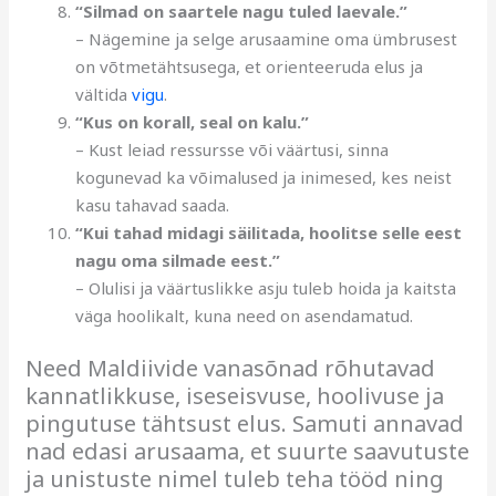
“Silmad on saartele nagu tuled laevale.”
– Nägemine ja selge arusaamine oma ümbrusest
on võtmetähtsusega, et orienteeruda elus ja
vältida
vigu
.
“Kus on korall, seal on kalu.”
– Kust leiad ressursse või väärtusi, sinna
kogunevad ka võimalused ja inimesed, kes neist
kasu tahavad saada.
“Kui tahad midagi säilitada, hoolitse selle eest
nagu oma silmade eest.”
– Olulisi ja väärtuslikke asju tuleb hoida ja kaitsta
väga hoolikalt, kuna need on asendamatud.
Need Maldiivide vanasõnad rõhutavad
kannatlikkuse, iseseisvuse, hoolivuse ja
pingutuse tähtsust elus. Samuti annavad
nad edasi arusaama, et suurte saavutuste
ja unistuste nimel tuleb teha tööd ning