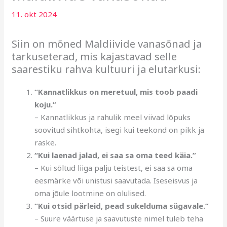
11. okt 2024
Siin on mõned Maldiivide vanasõnad ja
tarkuseterad, mis kajastavad selle
saarestiku rahva kultuuri ja elutarkusi:
“Kannatlikkus on meretuul, mis toob paadi
koju.”
– Kannatlikkus ja rahulik meel viivad lõpuks
soovitud sihtkohta, isegi kui teekond on pikk ja
raske.
“Kui laenad jalad, ei saa sa oma teed käia.”
– Kui sõltud liiga palju teistest, ei saa sa oma
eesmärke või unistusi saavutada. Iseseisvus ja
oma jõule lootmine on olulised.
“Kui otsid pärleid, pead sukelduma sügavale.”
– Suure väärtuse ja saavutuste nimel tuleb teha