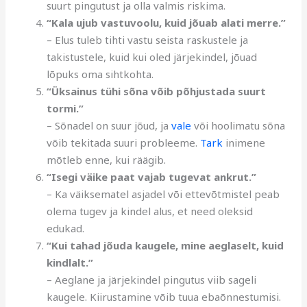
suurt pingutust ja olla valmis riskima.
“Kala ujub vastuvoolu, kuid jõuab alati merre.”
– Elus tuleb tihti vastu seista raskustele ja
takistustele, kuid kui oled järjekindel, jõuad
lõpuks oma sihtkohta.
“Üksainus tühi sõna võib põhjustada suurt
tormi.”
– Sõnadel on suur jõud, ja
vale
või hoolimatu sõna
võib tekitada suuri probleeme.
Tark
inimene
mõtleb enne, kui räägib.
“Isegi väike paat vajab tugevat ankrut.”
– Ka väiksematel asjadel või ettevõtmistel peab
olema tugev ja kindel alus, et need oleksid
edukad.
“Kui tahad jõuda kaugele, mine aeglaselt, kuid
kindlalt.”
– Aeglane ja järjekindel pingutus viib sageli
kaugele. Kiirustamine võib tuua ebaõnnestumisi.