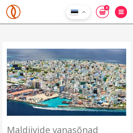
Skip
to
content
Maldiivide vanasõnad