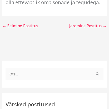
olla ettevaatlik oma sõnade ja tegudega.
←
Eelmine Postitus
Järgmine Postitus
→
A
R
r
u
S
h
b
e
i
r
a
i
i
r
v
i
Värsked postitused
c
g