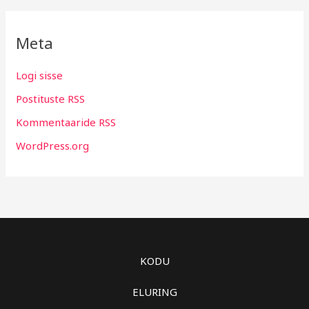
Meta
Logi sisse
Postituste RSS
Kommentaaride RSS
WordPress.org
KODU
ELURING