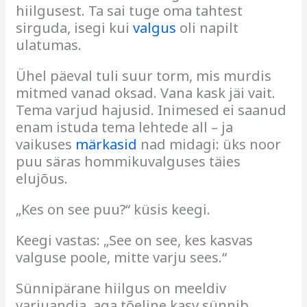
hiilgusest. Ta sai tuge oma tahtest
sirguda, isegi kui
valgus
oli napilt
ulatumas.
Ühel päeval tuli suur torm, mis murdis
mitmed vanad oksad. Vana kask jäi vait.
Tema varjud hajusid. Inimesed ei saanud
enam istuda tema lehtede all – ja
vaikuses
märkasid
nad midagi: üks noor
puu säras hommikuvalguses täies
elujõus.
„Kes on see puu?“ küsis keegi.
Keegi vastas: „See on see, kes kasvas
valguse poole, mitte varju sees.“
Sünnipärane hiilgus on meeldiv
varjuandja, aga tõeline kasv sünnib