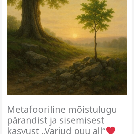
Metafooriline mõistulugu
pärandist ja sisemisest
kasvust „Varjud puu all“