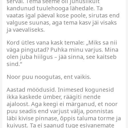
serval. Tema seeme oli juhuslikult
kandunud tuulehooga lähedale. Ta
vaatas igal päeval kose poole, sirutas end
valguse suunas, aga tema kasv jäi visaks
ja vaevaliseks.
Kord ütles vana kask temale: „Miks sa nii
väga pingutad? Puhka minu varjus. Mina
olen juba hiilgus – jää sinna, see kaitseb
sind.“
Noor puu noogutas, ent vaikis.
Aastad möödusid. Inimesed kogunesid
ikka kaskede ümber, räägiti nende
ajaloost. Aga keegi ei märganud, et noor
puu seadis end varjust välja, ponnistas
läbi kivise pinnase, õppis taluma torme ja
kuivust. Ta ei saanud tuge esivanemate