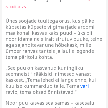
6. juuli 2025
Ühes soojade tuultega orus, kus päike
küpsetas küpsete viigimarjade aroomi
maa kohal, kasvas kaks puud – üks oli
noor idamaine siiralt sirutuv puuke, teine
aga sajanditevanune hõbekask, mille
ümber rahvas tantsis ja laulis legende
tema päritolu kohta.
„See puu on kasvanud kuningliku
seemneist,“ rääkisid inimesed vanast
kaskest. „Tema lehed ei lange enne, kui
kuu ise kummardub talle. Tema
vari
ravib, tema oksad õnnistavad.“
Noor puu kasvas sealsamas – kasesalu