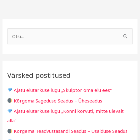
A
R
r
u
S
h
b
e
i
r
a
i
i
r
v
i
Värsked postitused
c
g
h
i
Ajatu elutarkuse lugu „Skulptor oma elu ees“
f
d
Kõrgema Sageduse Seadus – Üheseadus
o
Ajatu elutarkuse lugu „Kõnni kõrvuti, mitte ülevalt
r
alla“
:
Kõrgema Teadvustasandi Seadus – Usalduse Seadus