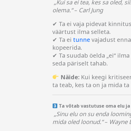
„Kui sa ei tea, kes sa oled, s
olema.“
–
Carl Jung
✔ Ta ei vaja pidevat kinnitu
väärtust ilma selleta.
✔ Ta ei
tunne
vajadust ennas
kopeerida.
✔ Ta suudab öelda „ei“ ilma s
seda päriselt tahab.
Näide:
Kui keegi kritiseer
ta teab, kes ta on ja mida ta
Ta võtab vastutuse oma elu ja 
„Sinu elu on su enda looming.
mida oled loonud.“
–
Wayne 