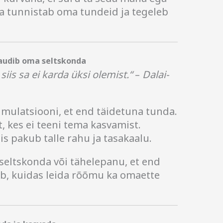
 ta tunnistab oma tundeid ja tegeleb
naudib oma seltskonda
siis sa ei karda üksi olemist.“
–
Dalai-
stimulatsiooni, et end täidetuna tunda.
t, kes ei teeni tema kasvamist.
s pakub talle rahu ja tasakaalu.
 seltskonda või tähelepanu, et end
ab, kuidas leida rõõmu ka omaette