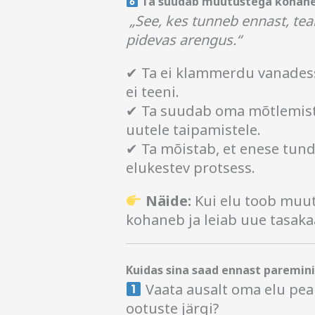
Ta suudab muutustega kohane
„See, kes tunneb ennast, teab
pidevas arengus.“
✔ Ta ei klammerdu vanadess
ei teeni.
✔ Ta suudab oma mõtlemist 
uutele taipamistele.
✔ Ta mõistab, et enese tund
elukestev protsess.
Näide:
Kui elu toob muutu
kohaneb ja leiab uue tasaka
Kuidas sina saad ennast paremin
Vaata ausalt oma elu peale
ootuste järgi?