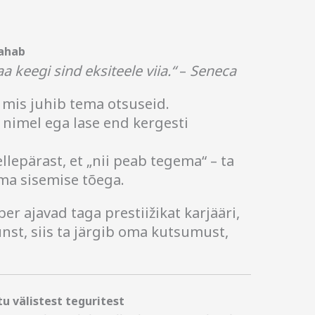
tahab
aa keegi sind eksiteele viia.“
–
Seneca
 mis juhib tema otsuseid.
u nimel ega lase end kergesti
ellepärast, et „nii peab tegema“ – ta
ema sisemise tõega.
r ajavad taga prestiižikat karjääri,
nst, siis ta järgib oma kutsumust,
tu välistest teguritest