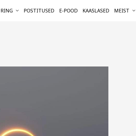
URING
POSTITUSED
E-POOD
KAASLASED
MEIST