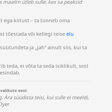
iis maailm ütleb sulle, kes sa peaksid
st ega kiitust – ta tunneb oma
t tõestada või kellegi teise
elu
üütundeta ja „jah“ ainult siis, kui ta
ib teda, ei võta ta seda isiklikult, sest
 esindab.
valikute eest
 Ära süüdista teisi, kui sulle ei meeldi,
Dyer