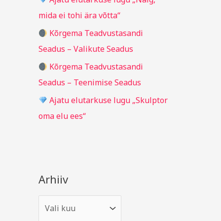
r
mida ei tohi ära võtta“
:
Kõrgema Teadvustasandi
Seadus – Valikute Seadus
Kõrgema Teadvustasandi
Seadus – Teenimise Seadus
Ajatu elutarkuse lugu „Skulptor
oma elu ees“
Arhiiv