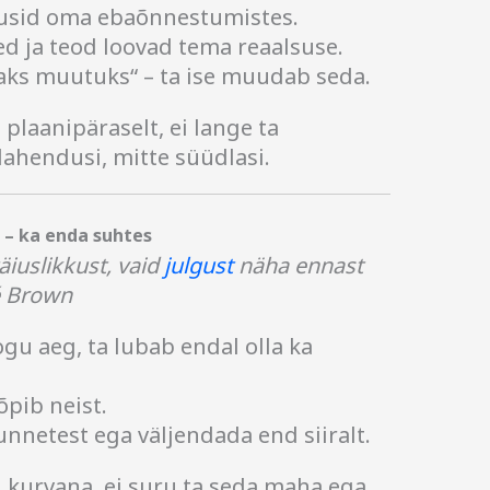
olusid oma ebaõnnestumistes.
d ja teod loovad tema reaalsuse.
amaks muutuks“ – ta ise muudab seda.
 plaanipäraselt, ei lange ta
 lahendusi, mitte süüdlasi.
 – ka enda suhtes
iuslikkust, vaid
julgust
näha ennast
 Brown
gu aeg, ta lubab endal olla ka
õpib neist.
unnetest ega väljendada end siiralt.
 kurvana, ei suru ta seda maha ega