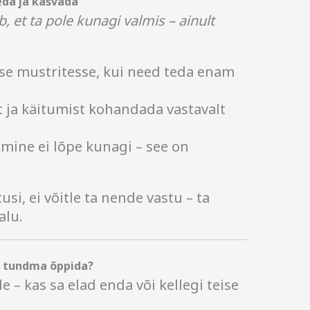
da ja kasvada
, et ta pole kunagi valmis – ainult
e mustritesse, kui need teda enam
ja käitumist kohandada vastavalt
mine ei lõpe kunagi – see on
si, ei võitle ta nende vastu – ta
alu.
i tundma õppida?
 – kas sa elad enda või kellegi teise