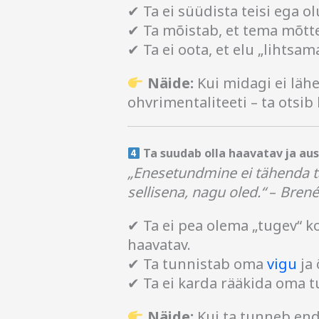
✔ Ta ei süüdista teisi ega 
✔ Ta mõistab, et tema mõtte
✔ Ta ei oota, et elu „lihts
Näide:
Kui midagi ei lähe
ohvrimentaliteeti – ta otsib
Ta suudab olla haavatav ja aus
„Enesetundmine ei tähenda tä
sellisena, nagu oled.“
–
Brené
✔ Ta ei pea olema „tugev“ ko
haavatav.
✔ Ta tunnistab oma
vigu
ja 
✔ Ta ei karda rääkida oma t
Näide:
Kui ta tunneb end