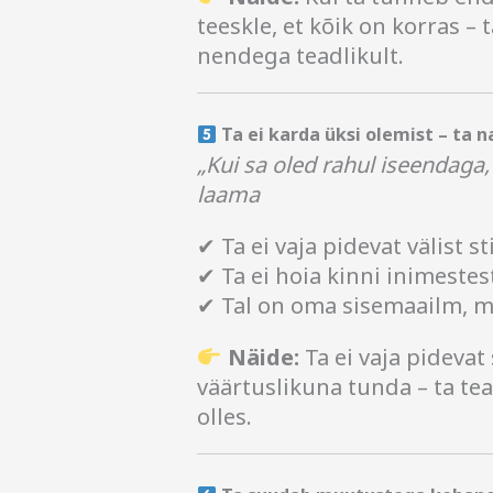
teeskle, et kõik on korras –
nendega teadlikult.
Ta ei karda üksi olemist – ta 
„Kui sa oled rahul iseendaga, 
laama
✔ Ta ei vaja pidevat välist 
✔ Ta ei hoia kinni inimestes
✔ Tal on oma sisemaailm, mi
Näide:
Ta ei vaja pidevat
väärtuslikuna tunda – ta te
olles.