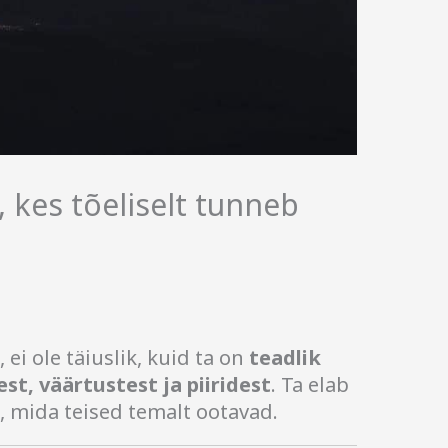
, kes tõeliselt tunneb
ei ole täiuslik, kuid ta on
teadlik
t, väärtustest ja piiridest
. Ta elab
gi, mida teised temalt ootavad.