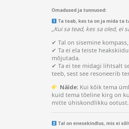
Omadused ja tunnused:
Ta teab, kes ta on ja mida ta 
„Kui sa tead, kes sa oled, ei s
✔ Tal on sisemine kompass,
✔ Ta ei ela teiste heakskiid
mõjutada.
✔ Ta ei tee midagi lihtsalt s
teeb, sest see resoneerib t
Näide:
Kui kõik tema ümbe
kuid tema tõeline kirg on ku
mitte ühiskondlikku ootust.
Tal on enesekindlus, mis ei sõl